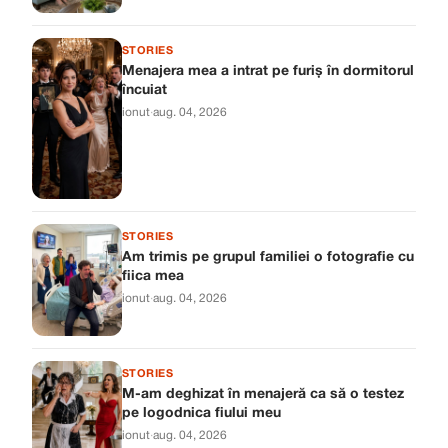
STORIES
Menajera mea a intrat pe furiș în dormitorul
încuiat
ionut
·
aug. 04, 2026
STORIES
Am trimis pe grupul familiei o fotografie cu
fiica mea
ionut
·
aug. 04, 2026
STORIES
M-am deghizat în menajeră ca să o testez
pe logodnica fiului meu
ionut
·
aug. 04, 2026