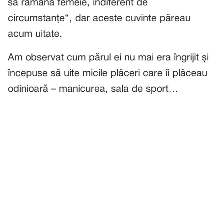
să rămână femeie, indiferent de
circumstanțe“, dar aceste cuvinte păreau
acum uitate.
Am observat cum părul ei nu mai era îngrijit și
începuse să uite micile plăceri care îi plăceau
odinioară – manicurea, sala de sport…