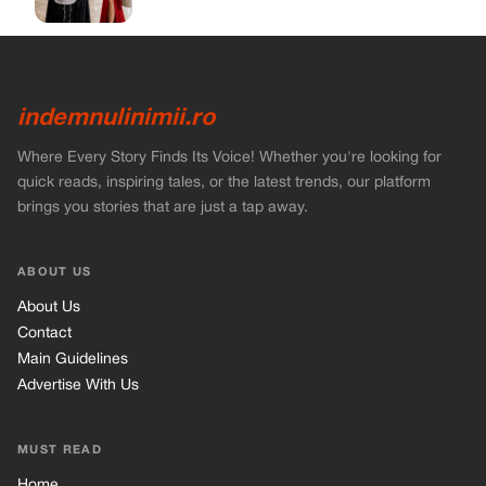
indemnulinimii.ro
Where Every Story Finds Its Voice! Whether you're looking for
quick reads, inspiring tales, or the latest trends, our platform
brings you stories that are just a tap away.
ABOUT US
About Us
Contact
Main Guidelines
Advertise With Us
MUST READ
Home