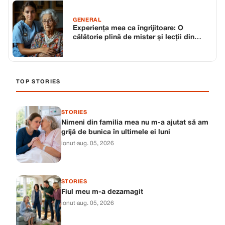
GENERAL
Experiența mea ca îngrijitoare: O
călătorie plină de mister și lecții din
trecut
TOP STORIES
STORIES
Nimeni din familia mea nu m-a ajutat să am
grijă de bunica în ultimele ei luni
ionut
·
aug. 05, 2026
STORIES
Fiul meu m-a dezamagit
ionut
·
aug. 05, 2026