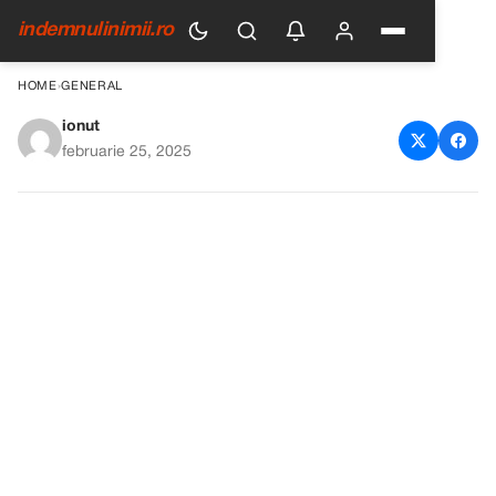
indemnulinimii.ro
HOME
›
GENERAL
ionut
Două vieți după divorț:
februarie 25, 2025
regăsirea de sine și lecțiile
trecutului