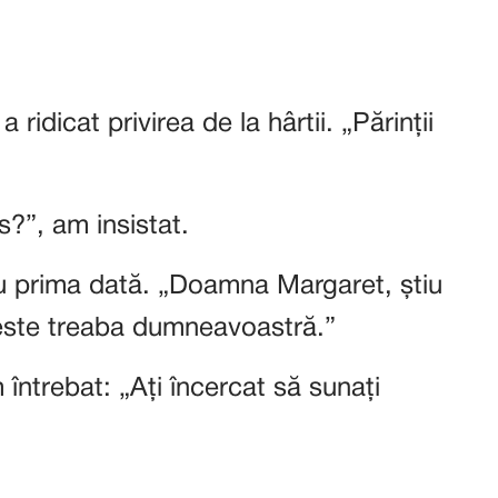
dicat privirea de la hârtii. „Părinții
?”, am insistat.
ru prima dată. „Doamna Margaret, știu
 este treaba dumneavoastră.”
întrebat: „Ați încercat să sunați