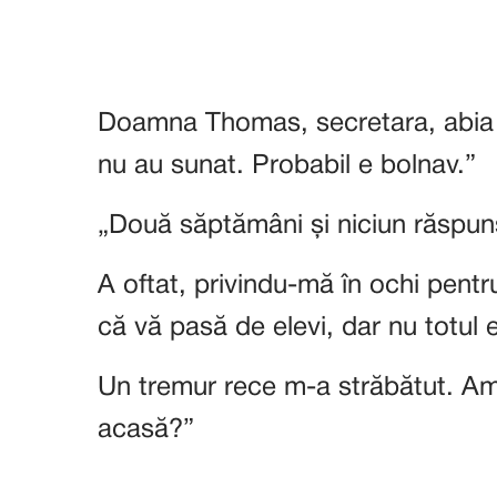
Doamna Thomas, secretara, abia a ri
nu au sunat. Probabil e bolnav.”
„Două săptămâni și niciun răspuns
A oftat, privindu-mă în ochi pent
că vă pasă de elevi, dar nu totul
Un tremur rece m-a străbătut. Am 
acasă?”