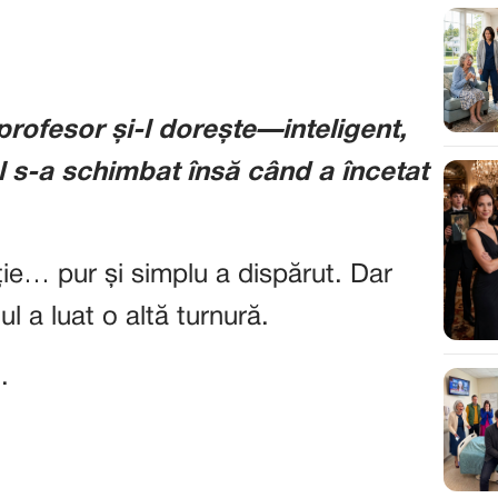
profesor și-l dorește—inteligent,
l s-a schimbat însă când a încetat
ție… pur și simplu a dispărut. Dar
l a luat o altă turnură.
.