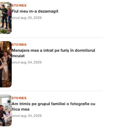
STORIES
Fiul meu m-a dezamagit
ionut
·
aug. 05, 2026
STORIES
Menajera mea a intrat pe furiș în dormitorul
încuiat
ionut
·
aug. 04, 2026
STORIES
Am trimis pe grupul familiei o fotografie cu
fiica mea
ionut
·
aug. 04, 2026