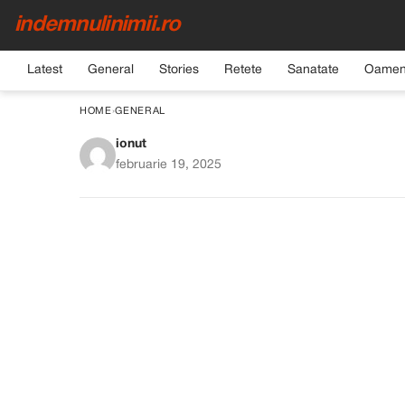
indemnulinimii.ro
Latest
General
Stories
Retete
Sanatate
Oamen
HOME
›
GENERAL
ionut
Elevul meu a încetat
februarie 19, 2025
când am vizitat casa lu
a fă