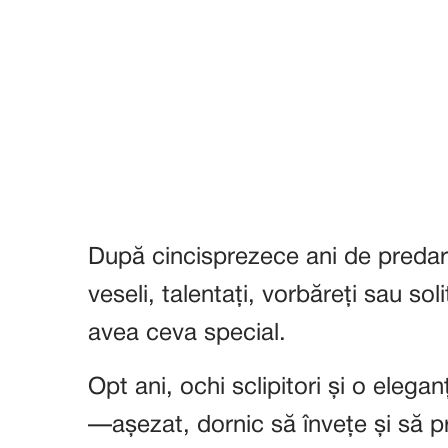
După cincisprezece ani de predar
veseli, talentați, vorbăreți sau sol
avea ceva special.
Opt ani, ochi sclipitori și o elega
—așezat, dornic să învețe și să pr