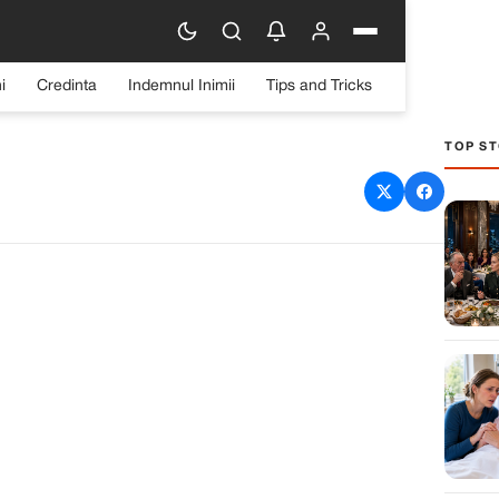
i
Credinta
Indemnul Inimii
Tips and Tricks
TOP ST
 să mai vină la școală —
i și am deschis ușa, mi s-
cut rău