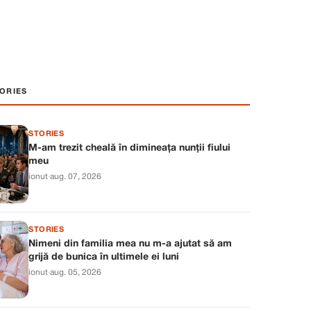
ORIES
STORIES
M-am trezit cheală în dimineața nunții fiului
meu
ionut
·
aug. 07, 2026
STORIES
Nimeni din familia mea nu m-a ajutat să am
grijă de bunica în ultimele ei luni
ionut
·
aug. 05, 2026