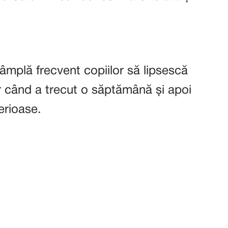
ntâmplă frecvent copiilor să lipsescă
r când a trecut o săptămână și apoi
erioase.