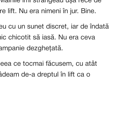
. Mâinile îmi strângeau ușa rece de
lift. Nu era nimeni în jur. Bine.
meu cu un sunet discret, iar de îndată
ic chicotit să iasă. Nu era ceva
 șampanie dezghețată.
eea ce tocmai făcusem, cu atât
eam de-a dreptul în lift ca o