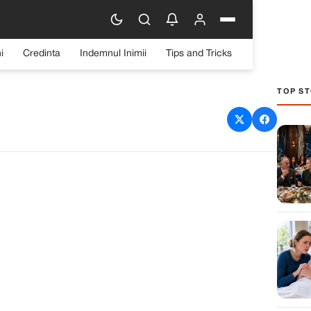
i
Credinta
Indemnul Inimii
Tips and Tricks
TOP ST
 casa, mașina și toți banii
s pentru că aia era fix
ul meu.