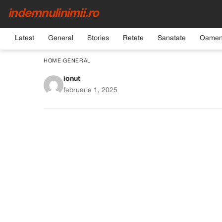
indemnulinimii.ro
Latest
General
Stories
Retete
Sanatate
Oamen
HOME
›
GENERAL
ionut
Fostul meu soț a primit
februarie 1, 2025
după divorț — am râ
plan