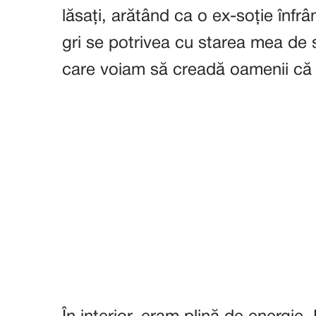
lăsați, arătând ca o ex-soție înfrâ
gri se potrivea cu starea mea de 
care voiam să creadă oamenii că