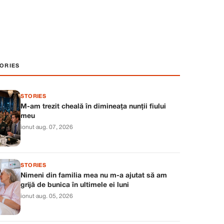
ORIES
STORIES
M-am trezit cheală în dimineața nunții fiului
meu
ionut
·
aug. 07, 2026
STORIES
Nimeni din familia mea nu m-a ajutat să am
grijă de bunica în ultimele ei luni
ionut
·
aug. 05, 2026