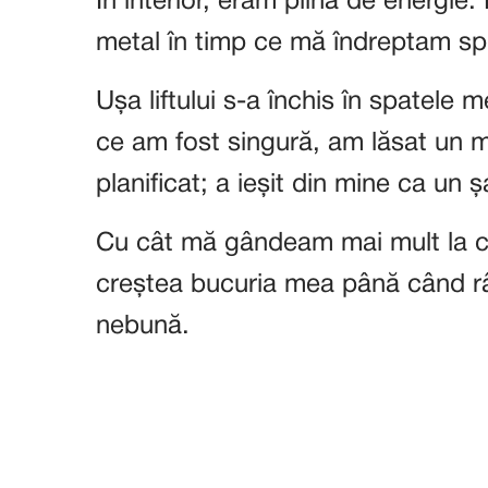
În interior, eram plină de energie
metal în timp ce mă îndreptam spre 
Ușa liftului s-a închis în spatele 
ce am fost singură, am lăsat un m
planificat; a ieșit din mine ca un
Cu cât mă gândeam mai mult la c
creștea bucuria mea până când râd
nebună.