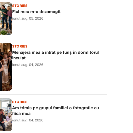
STORIES
Fiul meu m-a dezamagit
ionut
·
aug. 05, 2026
STORIES
Menajera mea a intrat pe furiș în dormitorul
încuiat
ionut
·
aug. 04, 2026
STORIES
Am trimis pe grupul familiei o fotografie cu
fiica mea
ionut
·
aug. 04, 2026