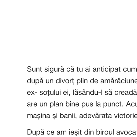
Sunt sigură că tu ai anticipat c
după un divorț plin de amărăciune,
ex- soțului ei, lăsându-l să cread
are un plan bine pus la punct. Ac
mașina și banii, adevărata victorie 
După ce am ieșit din biroul avocat