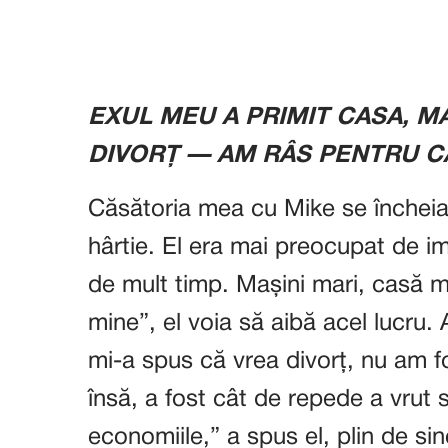
EXUL MEU A PRIMIT CASA, MA
DIVORȚ — AM RÂS PENTRU CĂ
Căsătoria mea cu Mike se închei
hârtie. El era mai preocupat de im
de mult timp. Mașini mari, casă m
mine”, el voia să aibă acel lucru.
mi-a spus că vrea divorț, nu am f
însă, a fost cât de repede a vrut 
economiile,” a spus el, plin de sin