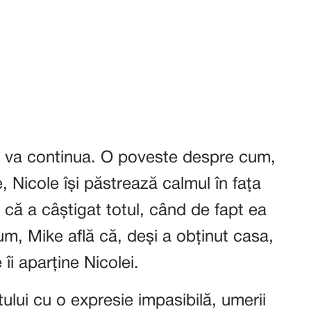
um va continua. O poveste despre cum,
 Nicole își păstrează calmul în fața
ă că a câștigat totul, când de fapt ea
um, Mike află că, deși a obținut casa,
îi aparține Nicolei.
ului cu o expresie impasibilă, umerii