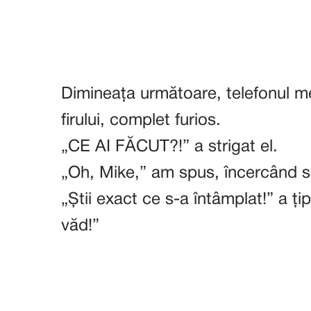
Dimineața următoare, telefonul me
firului, complet furios.
„CE AI FĂCUT?!” a strigat el.
„Oh, Mike,” am spus, încercând s
„Știi exact ce s-a întâmplat!” a țip
văd!”