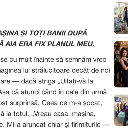
ȘINA ȘI TOȚI BANII DUPĂ
 AIA ERA FIX PLANUL MEU.
ase cu mult înainte să semnăm vreo
aginea lui strălucitoare decât de noi
are — dacă striga „Uitați-vă la
 Așa că atunci când în cele din urmă
ost surprinsă. Ceea ce m-a șocat,
să ia totul. „Vreau casa, mașina,
e. Mi-a aruncat chiar și firimiturile —