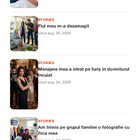
STORIES
Fiul meu m-a dezamagit
ionut
·
aug. 05, 2026
STORIES
Menajera mea a intrat pe furiș în dormitorul
încuiat
ionut
·
aug. 04, 2026
STORIES
Am trimis pe grupul familiei o fotografie cu
fiica mea