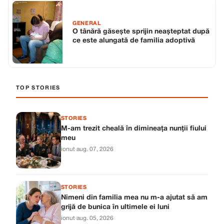
GENERAL
O tânără găsește sprijin neașteptat după
ce este alungată de familia adoptivă
TOP STORIES
STORIES
M-am trezit cheală în dimineața nunții fiului
meu
ionut
·
aug. 07, 2026
STORIES
Nimeni din familia mea nu m-a ajutat să am
grijă de bunica în ultimele ei luni
ionut
·
aug. 05, 2026