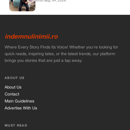
ionut
·
aug. 04, 2026
indemnulinimii.ro
Where Every Story Finds Its Voice! Whether you're looking for
quick reads, inspiring tales, or the latest trends, our platform
brings you stories that are just a tap away.
ABOUT US
About Us
Contact
Main Guidelines
Advertise With Us
MUST READ