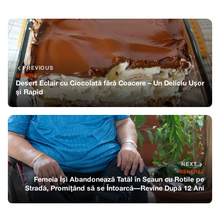
PREVIOUS
GENERAL
Desert Éclair cu Ciocolată fără Coacere – Un Deliciu Ușor
și Rapid
NEXT
GENERAL
Femeia Își Abandonează Tatăl în Scaun cu Rotile pe
Stradă, Promițând să se Întoarcă—Revine După 12 Ani