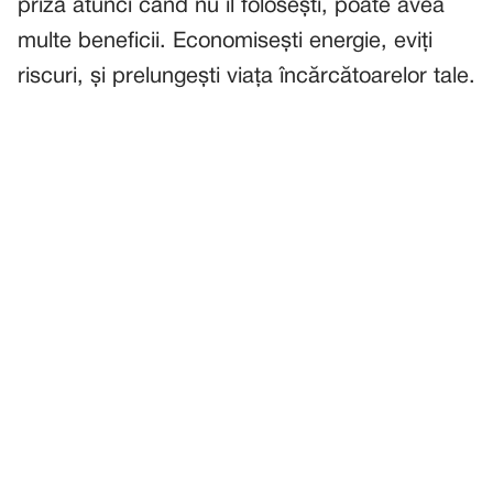
priză atunci când nu îl folosești, poate avea
multe beneficii. Economisești energie, eviți
riscuri, și prelungești viața încărcătoarelor tale.