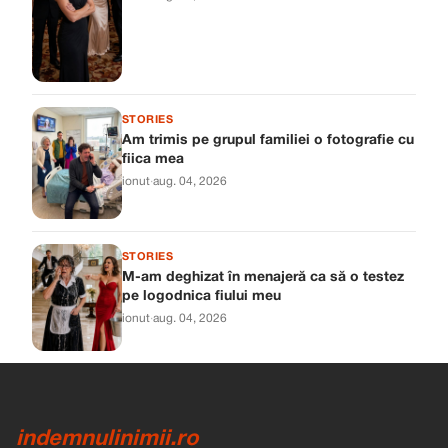
STORIES
Am trimis pe grupul familiei o fotografie cu
fiica mea
ionut
·
aug. 04, 2026
STORIES
M-am deghizat în menajeră ca să o testez
pe logodnica fiului meu
ionut
·
aug. 04, 2026
indemnulinimii.ro