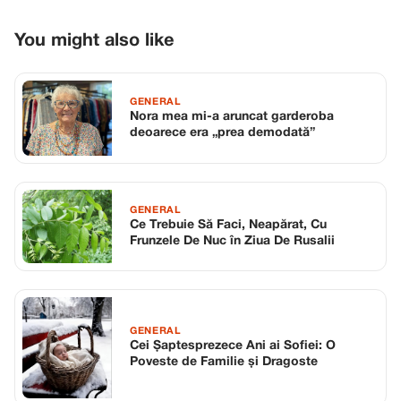
You might also like
GENERAL
Nora mea mi-a aruncat garderoba
deoarece era „prea demodată”
GENERAL
Ce Trebuie Să Faci, Neapărat, Cu
Frunzele De Nuc în Ziua De Rusalii
GENERAL
Cei Șaptesprezece Ani ai Sofiei: O
Poveste de Familie și Dragoste