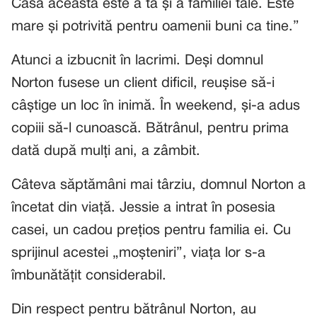
Casa aceasta este a ta și a familiei tale. Este
mare și potrivită pentru oamenii buni ca tine.”
Atunci a izbucnit în lacrimi. Deși domnul
Norton fusese un client dificil, reușise să-i
câștige un loc în inimă. În weekend, și-a adus
copiii să-l cunoască. Bătrânul, pentru prima
dată după mulți ani, a zâmbit.
Câteva săptămâni mai târziu, domnul Norton a
încetat din viață. Jessie a intrat în posesia
casei, un cadou prețios pentru familia ei. Cu
sprijinul acestei „moșteniri”, viața lor s-a
îmbunătățit considerabil.
Din respect pentru bătrânul Norton, au