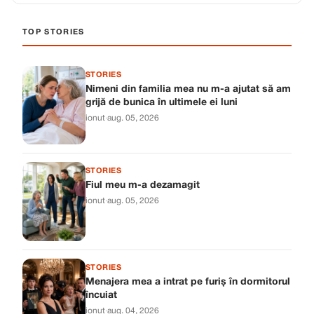
TOP STORIES
STORIES
Nimeni din familia mea nu m-a ajutat să am
grijă de bunica în ultimele ei luni
ionut
·
aug. 05, 2026
STORIES
Fiul meu m-a dezamagit
ionut
·
aug. 05, 2026
STORIES
Menajera mea a intrat pe furiș în dormitorul
încuiat
ionut
·
aug. 04, 2026