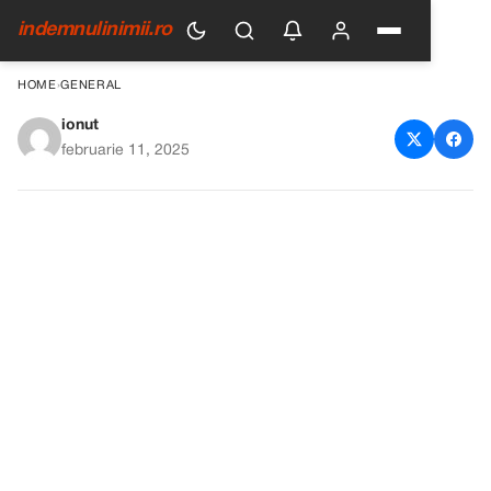
indemnulinimii.ro
HOME
›
GENERAL
ionut
O chelneriță devine
februarie 11, 2025
moștenitoarea unui client
morocănos după un gest
neașteptat