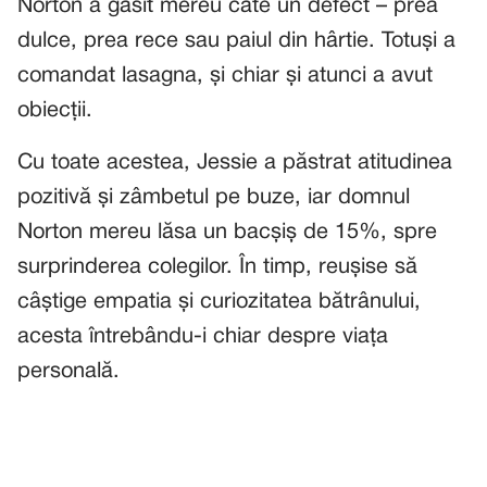
Norton a găsit mereu câte un defect – prea
dulce, prea rece sau paiul din hârtie. Totuși a
comandat lasagna, și chiar și atunci a avut
obiecții.
Cu toate acestea, Jessie a păstrat atitudinea
pozitivă și zâmbetul pe buze, iar domnul
Norton mereu lăsa un bacșiș de 15%, spre
surprinderea colegilor. În timp, reușise să
câștige empatia și curiozitatea bătrânului,
acesta întrebându-i chiar despre viața
personală.