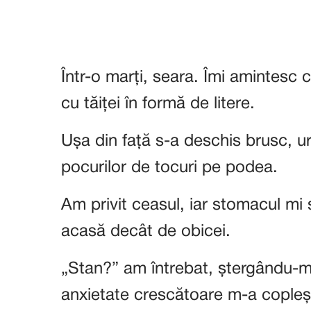
Într-o marți, seara. Îmi amintesc 
cu tăiței în formă de litere.
Ușa din față s-a deschis brusc, u
pocurilor de tocuri pe podea.
Am privit ceasul, iar stomacul mi
acasă decât de obicei.
„Stan?” am întrebat, ștergându-m
anxietate crescătoare m-a copleși