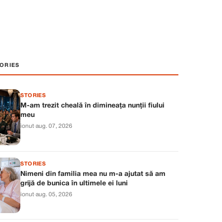
ORIES
STORIES
M-am trezit cheală în dimineața nunții fiului
meu
ionut
·
aug. 07, 2026
STORIES
Nimeni din familia mea nu m-a ajutat să am
grijă de bunica în ultimele ei luni
ionut
·
aug. 05, 2026