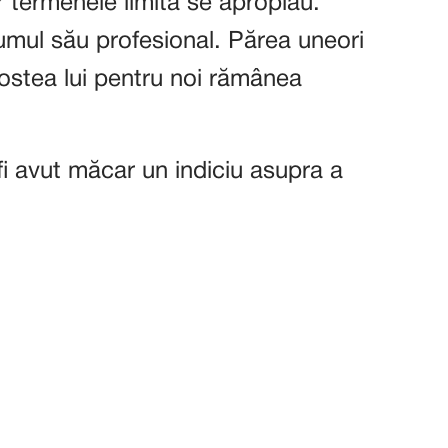
r termenele limita se apropiau.
rumul său profesional. Părea uneori
stea lui pentru noi rămânea
 fi avut măcar un indiciu asupra a