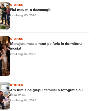
STORIES
Fiul meu m-a dezamagit
ionut
·
aug. 05, 2026
STORIES
Menajera mea a intrat pe furiș în dormitorul
încuiat
ionut
·
aug. 04, 2026
STORIES
Am trimis pe grupul familiei o fotografie cu
fiica mea
ionut
·
aug. 04, 2026