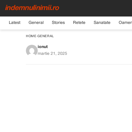
indemnulinimii.ro
Latest
General
Stories
Retete
Sanatate
Oamen
HOME
›
GENERAL
ionut
Soțul meu a schimbat 
martie 21, 2025
pentru 