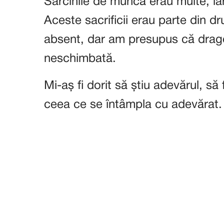
Sarcinile de muncă erau multe, ia
Aceste sacrificii erau parte din d
absent, dar am presupus că drago
neschimbată.
Mi-aș fi dorit să știu adevărul, să
ceea ce se întâmpla cu adevărat.