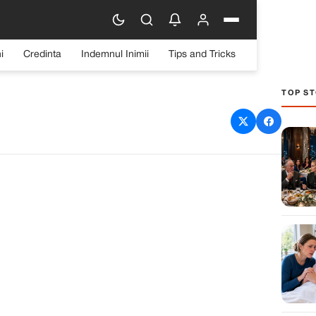
i
Credinta
Indemnul Inimii
Tips and Tricks
TOP ST
familia noastră de patru
amanta lui…