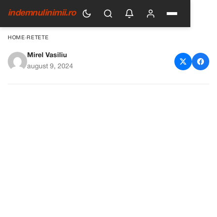
indemnulinimii.ro
HOME
›
RETETE
Mirel Vasiliu
Vânăta, Leguma Minune care
august 9, 2024
Combate Diabetul și Cancerul