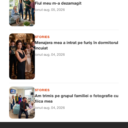
Fiul meu m-a dezamagit
ionut
·
aug. 05, 2026
STORIES
Menajera mea a intrat pe furiș în dormitorul
încuiat
ionut
·
aug. 04, 2026
STORIES
Am trimis pe grupul familiei o fotografie cu
fiica mea
ionut
·
aug. 04, 2026