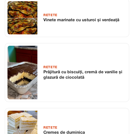
RETETE
Vinete marinate cu usturoi și verdeață
RETETE
Prăjitură cu biscuiți, cremă de vanilie și
glazură de ciocolată
RETETE
Cremes de duminica