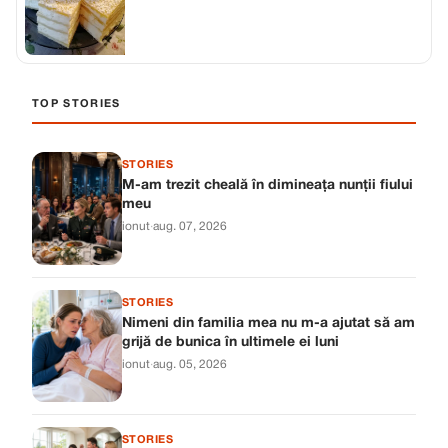
TOP STORIES
STORIES
M-am trezit cheală în dimineața nunții fiului
meu
ionut
·
aug. 07, 2026
STORIES
Nimeni din familia mea nu m-a ajutat să am
grijă de bunica în ultimele ei luni
ionut
·
aug. 05, 2026
STORIES