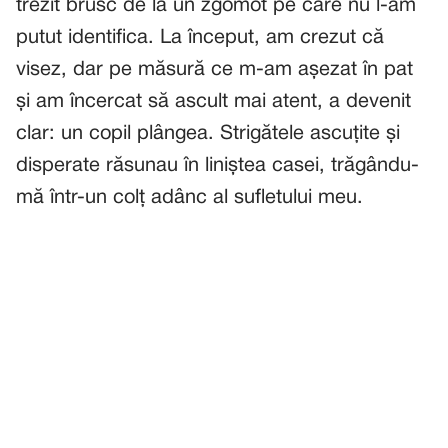
trezit brusc de la un zgomot pe care nu l-am
putut identifica. La început, am crezut că
visez, dar pe măsură ce m-am așezat în pat
și am încercat să ascult mai atent, a devenit
clar: un copil plângea. Strigătele ascuțite și
disperate răsunau în liniștea casei, trăgându-
mă într-un colț adânc al sufletului meu.