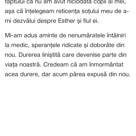
faptului că nu am avut niciodată copii ai mei,
așa că înțelegeam reticența soțului meu de a-
mi dezvălui despre Esther și fiul ei.
Mi-am adus aminte de nenumăratele întâlniri
la medic, speranțele ridicate și doborâte din
nou. Durerea liniștită care devenise parte din
viața noastră. Credeam că am înmormântat
acea durere, dar acum părea expusă din nou.