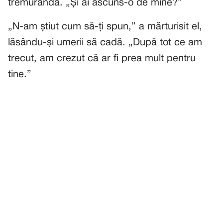
tremurândă. „Și ai ascuns-o de mine?”
„N-am știut cum să-ți spun,” a mărturisit el,
lăsându-și umerii să cadă. „După tot ce am
trecut, am crezut că ar fi prea mult pentru
tine.”