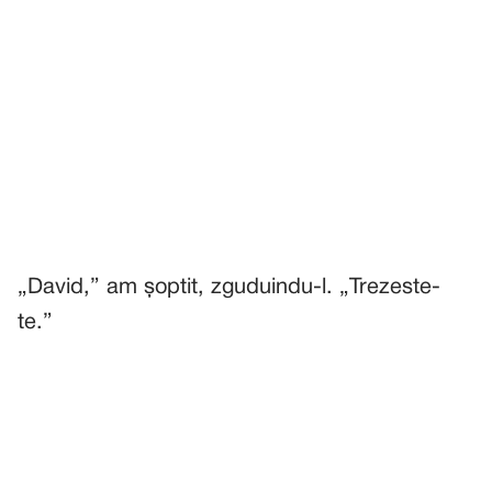
„David,” am șoptit, zguduindu-l. „Trezeste-
te.”