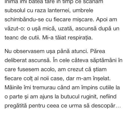
Inima îmi bătea tare în timp ce scanam
subsolul cu raza lanternei, umbrele
schimbându-se cu fiecare mișcare. Apoi am
văzut-o: o ușă mică, uzată, ascunsă după un
teanc de cutii. Mi-a tăiat respirația.
Nu observasem ușa până atunci. Părea
deliberat ascunsă. În cele câteva săptămâni în
care fusesem acolo, am crezut că știam
fiecare colț al noii case, dar m-am înșelat.
Mâinile îmi tremurau când am împins cutiile la
o parte și am ajuns la butucul ruginit, nefiind
pregătită pentru ceea ce urma să descopăr…