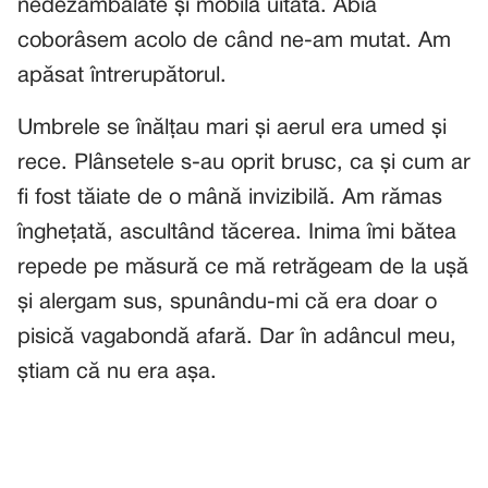
nedezambalate și mobilă uitată. Abia
coborâsem acolo de când ne-am mutat. Am
apăsat întrerupătorul.
Umbrele se înălțau mari și aerul era umed și
rece. Plânsetele s-au oprit brusc, ca și cum ar
fi fost tăiate de o mână invizibilă. Am rămas
înghețată, ascultând tăcerea. Inima îmi bătea
repede pe măsură ce mă retrăgeam de la ușă
și alergam sus, spunându-mi că era doar o
pisică vagabondă afară. Dar în adâncul meu,
știam că nu era așa.