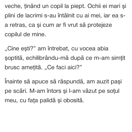
veche, ținând un copil la piept. Ochii ei mari și
plini de lacrimi s-au întâlnit cu ai mei, iar ea s-
a retras, ca și cum ar fi vrut să protejeze
copilul de mine.
„Cine ești?” am întrebat, cu vocea abia
șoptită, echilibrându-mă după ce m-am simțit
brusc amețită. „Ce faci aici?”
Înainte să apuce să răspundă, am auzit pași
pe scări. M-am întors și l-am văzut pe soțul
meu, cu fața palidă și obosită.