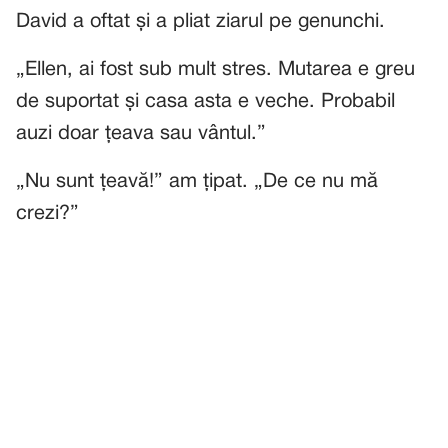
David a oftat și a pliat ziarul pe genunchi.
„Ellen, ai fost sub mult stres. Mutarea e greu
de suportat și casa asta e veche. Probabil
auzi doar țeava sau vântul.”
„Nu sunt țeavă!” am țipat. „De ce nu mă
crezi?”