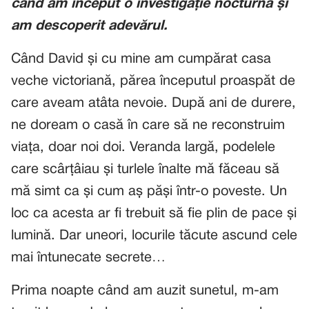
când am început o investigație nocturnă și
am descoperit adevărul.
Când David și cu mine am cumpărat casa
veche victoriană, părea începutul proaspăt de
care aveam atâta nevoie. După ani de durere,
ne doream o casă în care să ne reconstruim
viața, doar noi doi. Veranda largă, podelele
care scârțâiau și turlele înalte mă făceau să
mă simt ca și cum aș păși într-o poveste. Un
loc ca acesta ar fi trebuit să fie plin de pace și
lumină. Dar uneori, locurile tăcute ascund cele
mai întunecate secrete…
Prima noapte când am auzit sunetul, m-am