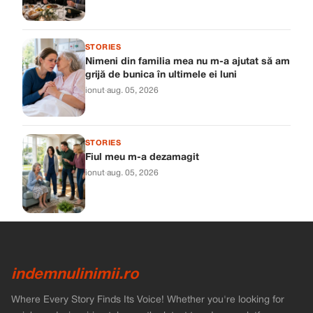
STORIES
Nimeni din familia mea nu m-a ajutat să am
grijă de bunica în ultimele ei luni
ionut
·
aug. 05, 2026
STORIES
Fiul meu m-a dezamagit
ionut
·
aug. 05, 2026
indemnulinimii.ro
Where Every Story Finds Its Voice! Whether you're looking for