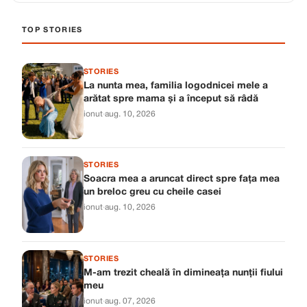
TOP STORIES
STORIES
La nunta mea, familia logodnicei mele a
arătat spre mama și a început să râdă
ionut
·
aug. 10, 2026
STORIES
Soacra mea a aruncat direct spre fața mea
un breloc greu cu cheile casei
ionut
·
aug. 10, 2026
STORIES
M-am trezit cheală în dimineața nunții fiului
meu
ionut
·
aug. 07, 2026