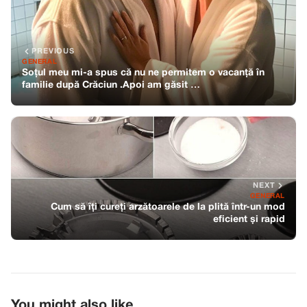
PREVIOUS
GENERAL
Soțul meu mi-a spus că nu ne permitem o vacanță în
familie după Crăciun .Apoi am găsit …
NEXT
GENERAL
Cum să îți cureți arzătoarele de la plită într-un mod
eficient și rapid
You might also like