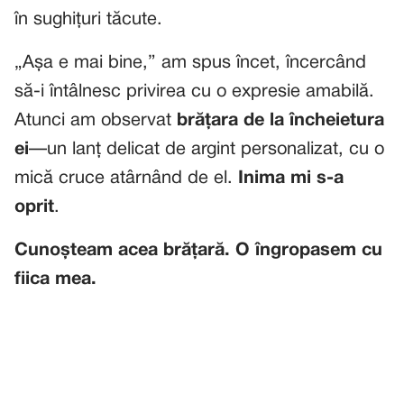
în sughițuri tăcute.
„Așa e mai bine,” am spus încet, încercând
să-i întâlnesc privirea cu o expresie amabilă.
Atunci am observat
brățara de la încheietura
ei
—un lanț delicat de argint personalizat, cu o
mică cruce atârnând de el.
Inima mi s-a
oprit
.
Cunoșteam acea brățară. O îngropasem cu
fiica mea.