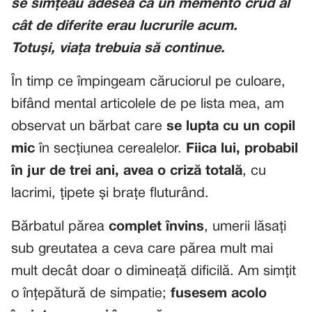
se simțeau adesea ca un memento crud al
cât de diferite erau lucrurile acum.
Totuși,
viața trebuia să continue
.
În timp ce împingeam căruciorul pe culoare,
bifând mental articolele de pe lista mea, am
observat un bărbat care
se lupta cu un copil
mic
în secțiunea cerealelor.
Fiica lui, probabil
în jur de trei ani, avea o criză totală
, cu
lacrimi, țipete și brațe fluturând.
Bărbatul părea
complet învins
, umerii lăsați
sub greutatea a ceva care părea mult mai
mult decât doar o dimineață dificilă. Am simțit
o înțepătură de simpatie;
fusesem acolo