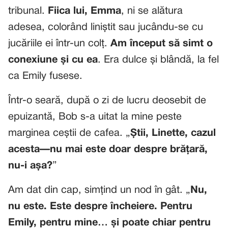
tribunal.
Fiica lui, Emma
, ni se alătura
adesea, colorând liniștit sau jucându-se cu
jucăriile ei într-un colț.
Am început să simt o
conexiune și cu ea
. Era dulce și blândă, la fel
ca Emily fusese.
Într-o seară, după o zi de lucru deosebit de
epuizantă, Bob s-a uitat la mine peste
marginea ceștii de cafea. „
Știi, Linette, cazul
acesta—nu mai este doar despre brățară,
nu-i așa?
”
Am dat din cap, simțind un nod în gât. „
Nu,
nu este. Este despre încheiere. Pentru
Emily, pentru mine… și poate chiar pentru