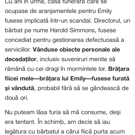
Cu ani în urmă, casa funerară care se
ocupase de aranjamentele pentru Emily
fusese implicată într-un scandal. Directorul, un
bărbat pe nume Harold Simmons, fusese
concediat pentru gestionarea defectuoasă a
serviciilor.
Vânduse obiecte personale ale
decedaților
, inclusiv suveniruri menite să
rămână cu cei dragi în mormintele lor.
Brățara
fiicei mele—brățara lui Emily—fusese furată
și vândută
, probabil fără să se gândească de
două ori.
Nu puteam lăsa furia să mă consume, deși
era tentant. În schimb, am decis să iau
legătura cu bărbatul a cărui fiică purta acum