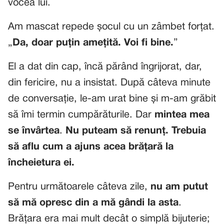
vocea lui.
Am mascat repede șocul cu un zâmbet forțat.
„
Da, doar puțin amețită. Voi fi bine.
”
El a dat din cap, încă părând îngrijorat, dar,
din fericire, nu a insistat. După câteva minute
de conversație, le-am urat bine și m-am grăbit
să îmi termin cumpărăturile. Dar
mintea mea
se învârtea
.
Nu puteam să renunț. Trebuia
să aflu cum a ajuns acea brățară la
încheietura ei.
Pentru următoarele câteva zile,
nu am putut
să mă opresc din a mă gândi la asta
.
Brățara era mai mult decât o simplă bijuterie;