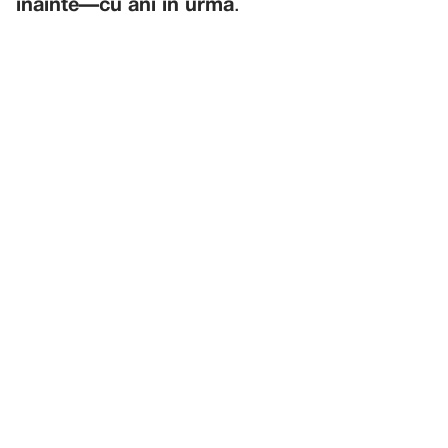
înainte—cu ani în urmă
.