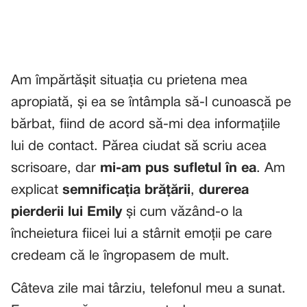
Am împărtășit situația cu prietena mea
apropiată, și ea se întâmpla să-l cunoască pe
bărbat, fiind de acord să-mi dea informațiile
lui de contact. Părea ciudat să scriu acea
scrisoare, dar
mi-am pus sufletul în ea
. Am
explicat
semnificația brățării
,
durerea
pierderii lui Emily
și cum văzând-o la
încheietura fiicei lui a stârnit emoții pe care
credeam că le îngropasem de mult.
Câteva zile mai târziu, telefonul meu a sunat.