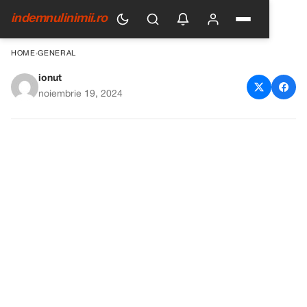
indemnulinimii.ro
HOME
›
GENERAL
ionut
Am vazut bratara fetei mele la
noiembrie 19, 2024
alt copil