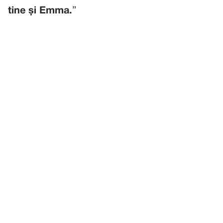
tine și Emma.
”