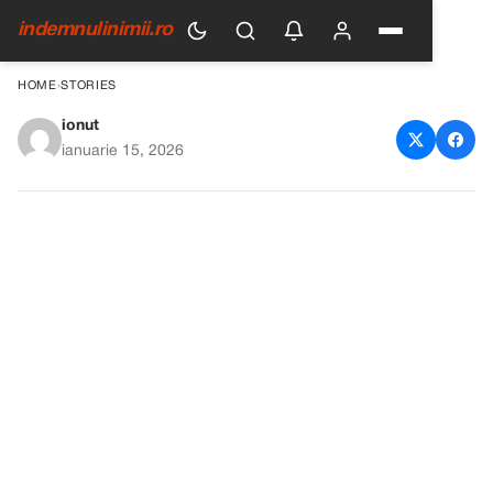
indemnulinimii.ro
HOME
›
STORIES
ionut
Am văzut că nepoțica mea de
ianuarie 15, 2026
șase ani avea capul ras