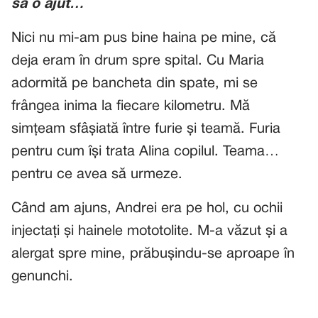
să o ajut…
Nici nu mi-am pus bine haina pe mine, că
deja eram în drum spre spital. Cu Maria
adormită pe bancheta din spate, mi se
frângea inima la fiecare kilometru. Mă
simțeam sfâșiată între furie și teamă. Furia
pentru cum își trata Alina copilul. Teama…
pentru ce avea să urmeze.
Când am ajuns, Andrei era pe hol, cu ochii
injectați și hainele mototolite. M-a văzut și a
alergat spre mine, prăbușindu-se aproape în
genunchi.