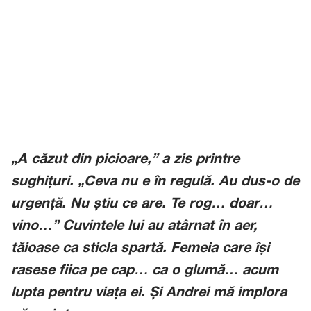
„A căzut din picioare,” a zis printre
sughițuri. „Ceva nu e în regulă. Au dus-o de
urgență. Nu știu ce are. Te rog… doar…
vino…” Cuvintele lui au atârnat în aer,
tăioase ca sticla spartă. Femeia care își
rasese fiica pe cap… ca o glumă… acum
lupta pentru viața ei. Și Andrei mă implora