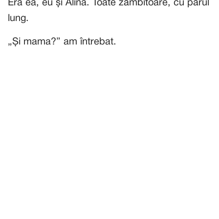
Era ea, eu și Alina. Toate zâmbitoare, cu părul
lung.
„Și mama?” am întrebat.