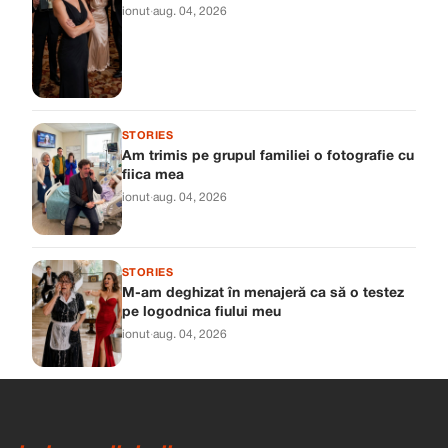
ionut
·
aug. 04, 2026
STORIES
Am trimis pe grupul familiei o fotografie cu
fiica mea
ionut
·
aug. 04, 2026
STORIES
M-am deghizat în menajeră ca să o testez
pe logodnica fiului meu
ionut
·
aug. 04, 2026