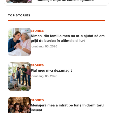
folosești zațul de cafea în grădină
TOP STORIES
STORIES
Nimeni din familia mea nu m-a ajutat să am
grijă de bunica în ultimele ei luni
ionut
·
aug. 05, 2026
STORIES
Fiul meu m-a dezamagit
ionut
·
aug. 05, 2026
STORIES
Menajera mea a intrat pe furiș în dormitorul
încuiat