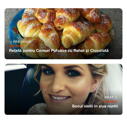
PREVIOUS
GENERAL
Rețetă pentru Cornuri Pufoase cu Rahat și Ciocolată
NEXT
GENERAL
Socul vietii in ziua nuntii