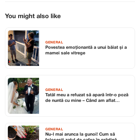
You might also like
GENERAL
Povestea emoționantă a unui băiat și a
mamei sale vitrege
GENERAL
Tatăl meu a refuzat să apară într-o poză
de nuntă cu mine – Când am aflat
motivul, mi-am pierdut cumpătul
GENERAL
Nu-l mai arunca la gunoi! Cum să