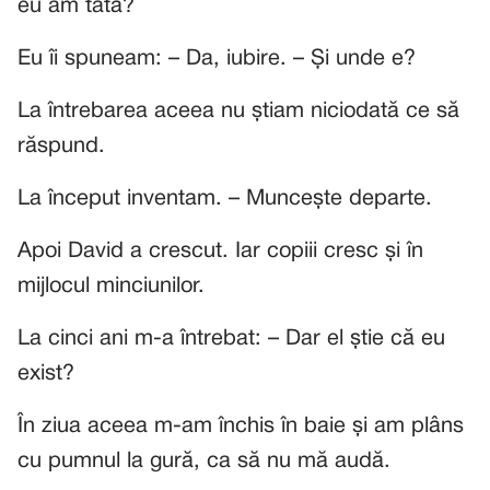
eu am tată?
Eu îi spuneam: – Da, iubire. – Și unde e?
La întrebarea aceea nu știam niciodată ce să
răspund.
La început inventam. – Muncește departe.
Apoi David a crescut. Iar copiii cresc și în
mijlocul minciunilor.
La cinci ani m-a întrebat: – Dar el știe că eu
exist?
În ziua aceea m-am închis în baie și am plâns
cu pumnul la gură, ca să nu mă audă.