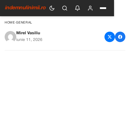
indemnulinimii.ro
HOME
›
GENERAL
Mirel Vasiliu
Avocatul a venit cu scrisoarea
iunie 11, 2026
soțului meu mort