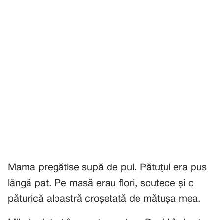
Mama pregătise supă de pui. Pătuțul era pus
lângă pat. Pe masă erau flori, scutece și o
păturică albastră croșetată de mătușa mea.