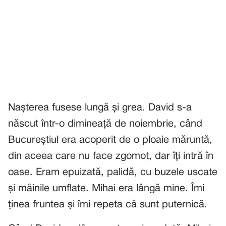
Nașterea fusese lungă și grea. David s-a
născut într-o dimineață de noiembrie, când
Bucureștiul era acoperit de o ploaie măruntă,
din aceea care nu face zgomot, dar îți intră în
oase. Eram epuizată, palidă, cu buzele uscate
și mâinile umflate. Mihai era lângă mine. Îmi
ținea fruntea și îmi repeta că sunt puternică.