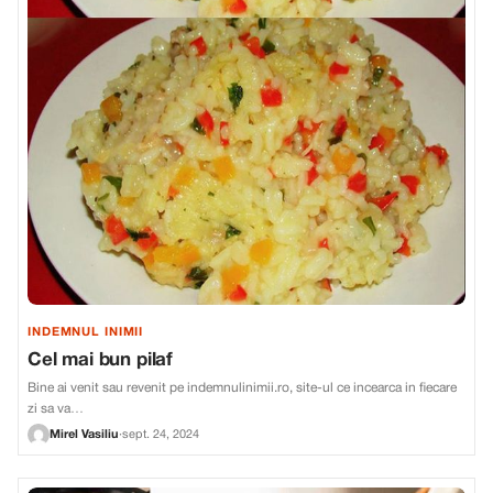
INDEMNUL INIMII
Cel mai bun pilaf
Bine ai venit sau revenit pe indemnulinimii.ro, site-ul ce incearca in fiecare
zi sa va…
Mirel Vasiliu
·
sept. 24, 2024