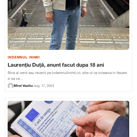
INDEMNUL INIMII
Laurențiu Duță, anunt facut dupa 18 ani
Bine ai venit sau revenit pe indemnulinimii.ro, site-ul ce incearca in fiecare
zi sa va…
Mirel Vasiliu
·
aug. 17, 2024