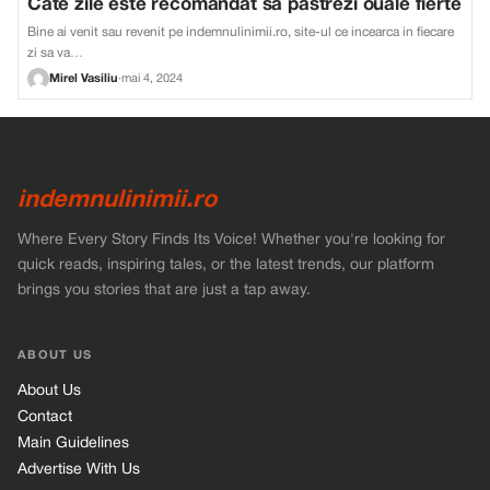
Cate zile este recomandat sa pastrezi ouale fierte
Bine ai venit sau revenit pe indemnulinimii.ro, site-ul ce incearca in fiecare
zi sa va…
Mirel Vasiliu
·
mai 4, 2024
indemnulinimii.ro
Where Every Story Finds Its Voice! Whether you're looking for
quick reads, inspiring tales, or the latest trends, our platform
brings you stories that are just a tap away.
ABOUT US
About Us
Contact
Main Guidelines
Advertise With Us