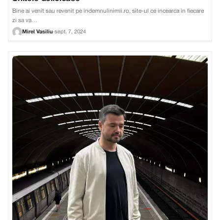
Bine ai venit sau revenit pe indemnulinimii.ro, site-ul ce incearca in fiecare
zi sa va…
Mirel Vasiliu
·
sept. 7, 2024