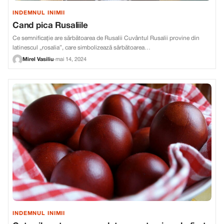
INDEMNUL INIMII
Cand pica Rusaliile
Ce semnificație are sărbătoarea de Rusalii Cuvântul Rusalii provine din
latinescul „rosalia”, care simbolizează sărbătoarea…
Mirel Vasiliu
·
mai 14, 2024
INDEMNUL INIMII