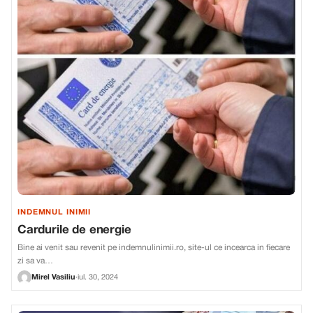
INDEMNUL INIMII
Cardurile de energie
Bine ai venit sau revenit pe indemnulinimii.ro, site-ul ce incearca in fiecare
zi sa va…
Mirel Vasiliu
·
iul. 30, 2024