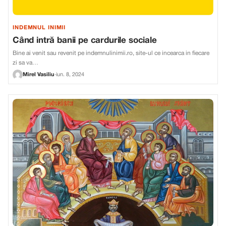
INDEMNUL INIMII
Când intră banii pe cardurile sociale
Bine ai venit sau revenit pe indemnulinimii.ro, site-ul ce incearca in fiecare
zi sa va…
Mirel Vasiliu
·
iun. 8, 2024