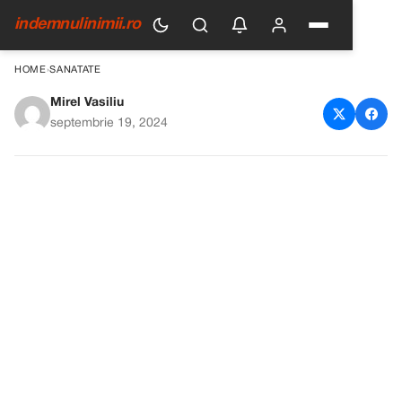
indemnulinimii.ro
HOME
›
SANATATE
Mirel Vasiliu
Bautura care te scapa de
septembrie 19, 2024
durerile de genunchi