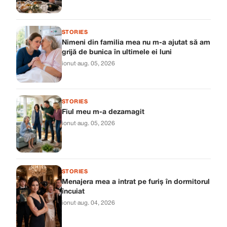
STORIES
Nimeni din familia mea nu m-a ajutat să am
grijă de bunica în ultimele ei luni
ionut
·
aug. 05, 2026
STORIES
Fiul meu m-a dezamagit
ionut
·
aug. 05, 2026
STORIES
Menajera mea a intrat pe furiș în dormitorul
încuiat
ionut
·
aug. 04, 2026