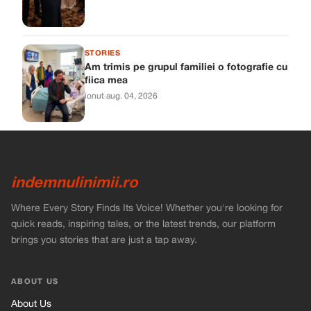
STORIES
Am trimis pe grupul familiei o fotografie cu
fiica mea
ionut
·
aug. 04, 2026
indemnulinimii.ro
Where Every Story Finds Its Voice! Whether you're looking for
quick reads, inspiring tales, or the latest trends, our platform
brings you stories that are just a tap away.
ABOUT US
About Us