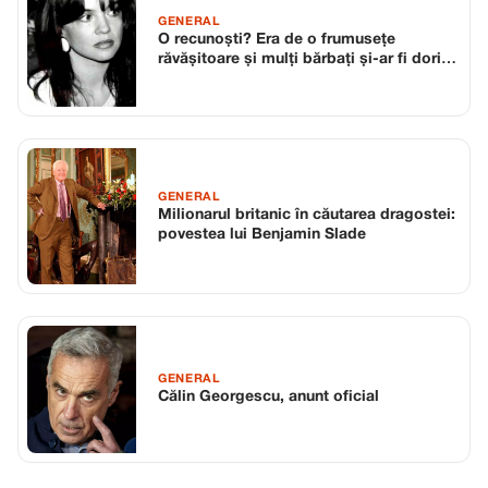
GENERAL
O recunoști? Era de o frumusețe
răvășitoare și mulți bărbați și-ar fi dorit
să le fie parteneră de viață. Cu toate
acestea, a ales să nu se căsătorească
vreodată…
GENERAL
Milionarul britanic în căutarea dragostei:
povestea lui Benjamin Slade
GENERAL
Călin Georgescu, anunt oficial