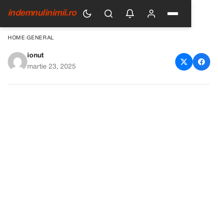
indemnulinimii.ro
HOME
›
GENERAL
ionut
„Ce naiba ai adus pe lume
martie 23, 2025
pentru mine?!”