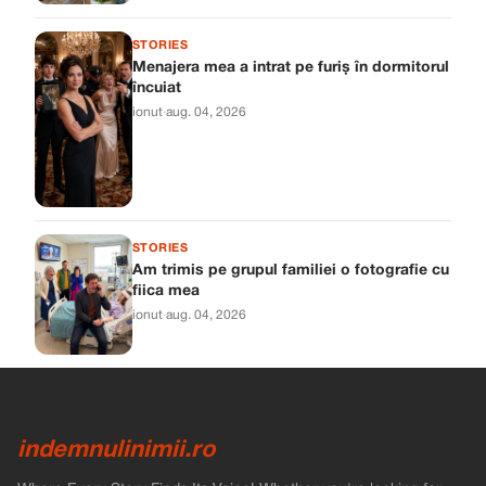
STORIES
Menajera mea a intrat pe furiș în dormitorul
încuiat
ionut
·
aug. 04, 2026
STORIES
Am trimis pe grupul familiei o fotografie cu
fiica mea
ionut
·
aug. 04, 2026
indemnulinimii.ro