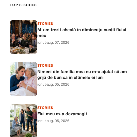
TOP STORIES
STORIES
M-am trezit cheală în dimineața nunții fiului
meu
ionut
·
aug. 07, 2026
STORIES
Nimeni din familia mea nu m-a ajutat să am
grijă de bunica în ultimele ei luni
ionut
·
aug. 05, 2026
STORIES
Fiul meu m-a dezamagit
ionut
·
aug. 05, 2026