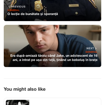
PREVIOUS
GENERAL
O lecție de bunătate și speranță
NEXT
GENERAL
Era după-amiază târziu când Jake, un adolescent de 16
ani, a intrat pe ușa din față, ținând un bebeluș în brațe
You might also like