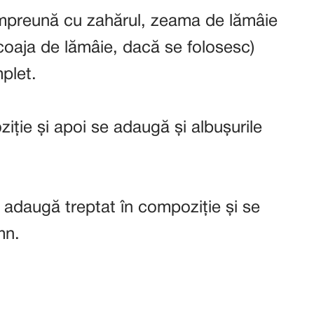
 împreună cu zahărul, zeama de lămâie
 coaja de lămâie, dacă se folosesc)
plet.
iție și apoi se adaugă și albușurile
e adaugă treptat în compoziție și se
mn.