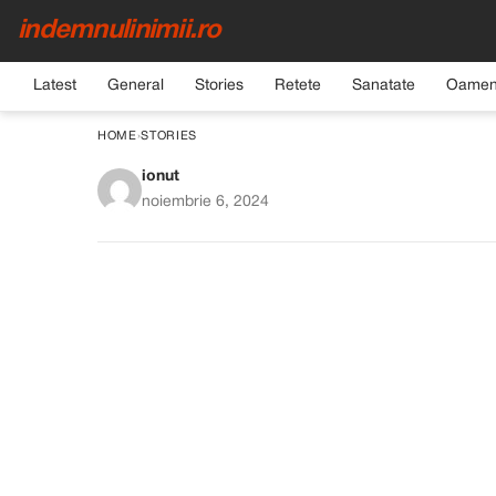
indemnulinimii.ro
Latest
General
Stories
Retete
Sanatate
Oamen
HOME
›
STORIES
ionut
Checul de casă
noiembrie 6, 2024