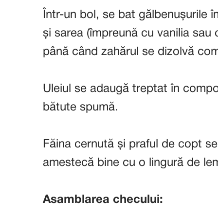
Într-un bol, se bat gălbenușurile
și sarea (împreună cu vanilia sau
până când zahărul se dizolvă com
Uleiul se adaugă treptat în compoz
bătute spumă.
Făina cernută și praful de copt s
amestecă bine cu o lingură de le
Asamblarea checului: