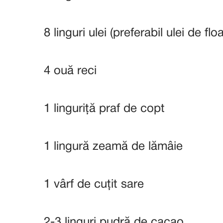
8 linguri ulei (preferabil ulei de fl
4 ouă reci
1 linguriță praf de copt
1 lingură zeamă de lămâie
1 vârf de cuțit sare
2-3 linguri pudră de cacao