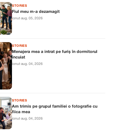
STORIES
Fiul meu m-a dezamagit
ionut
·
aug. 05, 2026
STORIES
Menajera mea a intrat pe furiș în dormitorul
încuiat
ionut
·
aug. 04, 2026
STORIES
Am trimis pe grupul familiei o fotografie cu
fiica mea
ionut
·
aug. 04, 2026