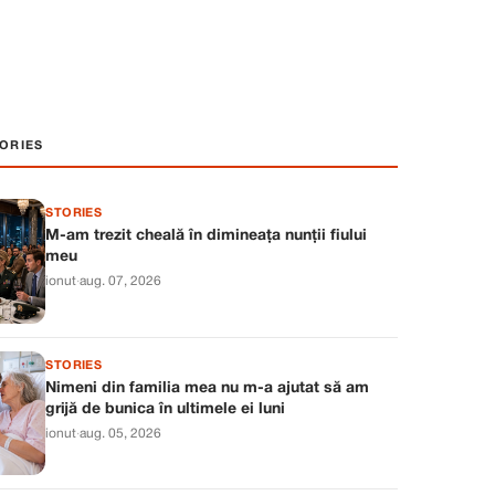
ORIES
STORIES
M-am trezit cheală în dimineața nunții fiului
meu
ionut
·
aug. 07, 2026
STORIES
Nimeni din familia mea nu m-a ajutat să am
grijă de bunica în ultimele ei luni
ionut
·
aug. 05, 2026