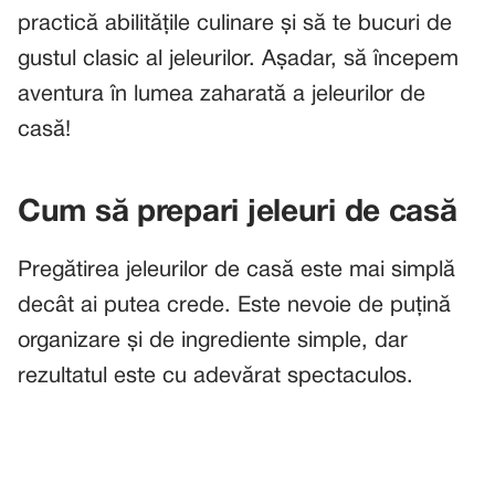
practică abilitățile culinare și să te bucuri de
gustul clasic al jeleurilor. Așadar, să începem
aventura în lumea zaharată a jeleurilor de
casă!
Cum să prepari jeleuri de casă
Pregătirea jeleurilor de casă este mai simplă
decât ai putea crede. Este nevoie de puțină
organizare și de ingrediente simple, dar
rezultatul este cu adevărat spectaculos.