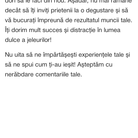
dori să le faci din nou. Așadar, nu mai rămâne
decât să îți inviți prietenii la o degustare și să
vă bucurați împreună de rezultatul muncii tale.
Îți dorim mult succes și distracție în lumea
dulce a jeleurilor!
Nu uita să ne împărtășești experiențele tale și
să ne spui cum ți-au ieșit! Așteptăm cu
nerăbdare comentariile tale.