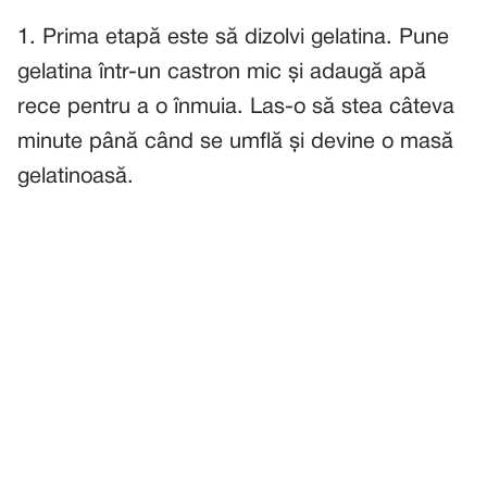
1. Prima etapă este să dizolvi gelatina. Pune
gelatina într-un castron mic și adaugă apă
rece pentru a o înmuia. Las-o să stea câteva
minute până când se umflă și devine o masă
gelatinoasă.