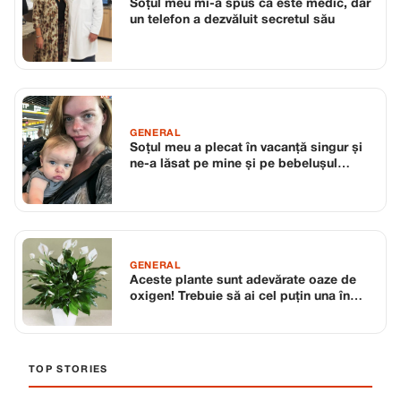
Soțul meu mi-a spus că este medic, dar
un telefon a dezvăluit secretul său
GENERAL
Soțul meu a plecat în vacanță singur și
ne-a lăsat pe mine și pe bebelușul
nostru în aeroport
GENERAL
Aceste plante sunt adevărate oaze de
oxigen! Trebuie să ai cel puțin una în
casă
TOP STORIES