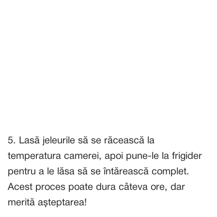
5. Lasă jeleurile să se răcească la
temperatura camerei, apoi pune-le la frigider
pentru a le lăsa să se întărească complet.
Acest proces poate dura câteva ore, dar
merită așteptarea!