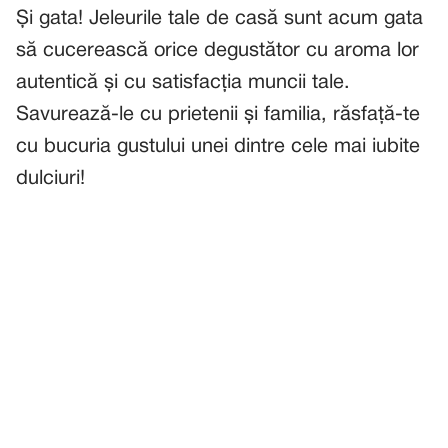
Și gata! Jeleurile tale de casă sunt acum gata
să cucerească orice degustător cu aroma lor
autentică și cu satisfacția muncii tale.
Savurează-le cu prietenii și familia, răsfață-te
cu bucuria gustului unei dintre cele mai iubite
dulciuri!