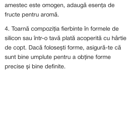
amestec este omogen, adaugă esența de
fructe pentru aromă.
4. Toarnă compoziția fierbinte în formele de
silicon sau într-o tavă plată acoperită cu hârtie
de copt. Dacă folosești forme, asigură-te că
sunt bine umplute pentru a obține forme
precise și bine definite.