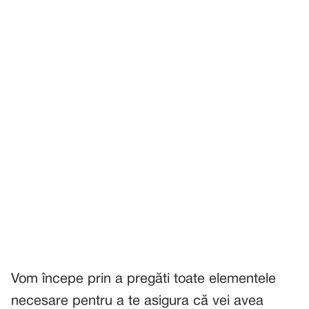
Vom începe prin a pregăti toate elementele
necesare pentru a te asigura că vei avea