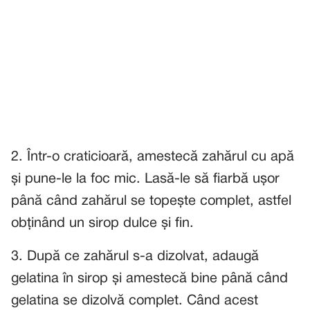
2. Într-o craticioară, amestecă zahărul cu apă
și pune-le la foc mic. Lasă-le să fiarbă ușor
până când zahărul se topește complet, astfel
obținând un sirop dulce și fin.
3. După ce zahărul s-a dizolvat, adaugă
gelatina în sirop și amestecă bine până când
gelatina se dizolvă complet. Când acest