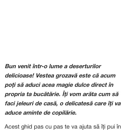
Bun venit într-o lume a deserturilor
delicioase! Vestea grozavă este că acum
poți să aduci acea magie dulce direct în
propria ta bucătărie. Îți vom arăta cum să
faci jeleuri de casă, o delicatesă care îți va
aduce aminte de copilărie.
Acest ghid pas cu pas te va ajuta să îți pui în