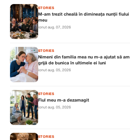
STORIES
M-am trezit cheală în dimineața nunții fiului
meu
ionut
·
aug. 07, 2026
STORIES
Nimeni din familia mea nu m-a ajutat să am
grijă de bunica în ultimele ei luni
ionut
·
aug. 05, 2026
STORIES
Fiul meu m-a dezamagit
ionut
·
aug. 05, 2026
STORIES