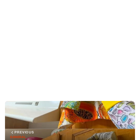
PREVIOUS
GENERAL