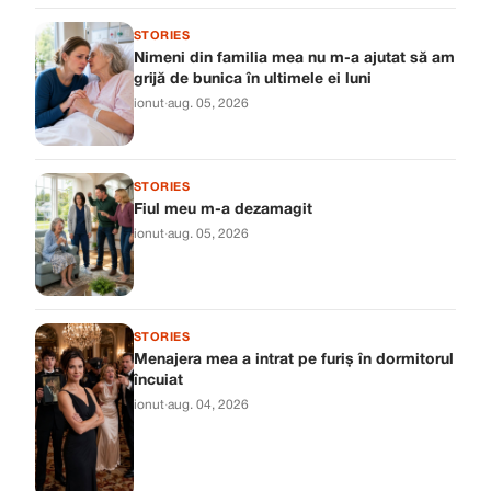
STORIES
Nimeni din familia mea nu m-a ajutat să am
grijă de bunica în ultimele ei luni
ionut
·
aug. 05, 2026
STORIES
Fiul meu m-a dezamagit
ionut
·
aug. 05, 2026
STORIES
Menajera mea a intrat pe furiș în dormitorul
încuiat
ionut
·
aug. 04, 2026