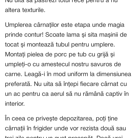
Nu uita să păstrezi totul rece pentru a nu
altera texturile.
Umplerea cârnaților este etapa unde magia
prinde contur! Scoate lama și sita mașinii de
tocat și montează tubul pentru umplere.
Montați pielea de porc pe tub cu grijă și
umpleți-o cu amestecul nostru savuros de
carne. Leagă-i în mod uniform la dimensiunea
preferată. Nu uita să înțepi fiecare cârnat cu
un ac pentru ca aerul să nu rămână captiv în
interior.
În ceea ce privește depozitarea, poți ține
cârnații în frigider unde vor rezista două sau