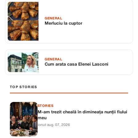
GENERAL
Merluciu la cuptor
GENERAL
Cum arata casa Elenei Lasconi
TOP STORIES
STORIES
M-am trezit cheală în dimineața nunții fiului
meu
ionut
·
aug. 07, 2026