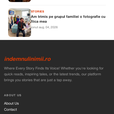
STORIES
Am trimis pe grupul familiei o fotografie cu
fiica mea
ionut
·
aug. 04, 2026
indemnulinimii.ro
Where Every Story Finds Its Voice! Whether you're looking for
quick reads, inspiring tales, or the latest trends, our platform
brings you stories that are just a tap away.
ABOUT US
About Us
Contact