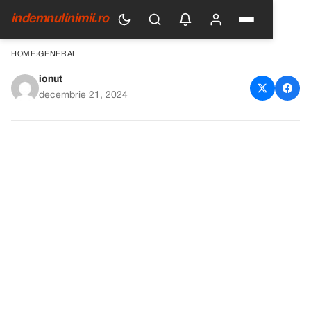
indemnulinimii.ro
HOME
›
GENERAL
ionut
Cum să Pregătești Cârnați de
decembrie 21, 2024
Casă Delicioși