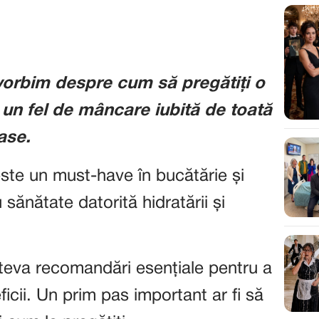
vorbim despre cum să pregătiți o
 un fel de mâncare iubită de toată
ase.
este un must-have în bucătărie și
ănătate datorită hidratării și
teva recomandări esențiale pentru a
icii. Un prim pas important ar fi să