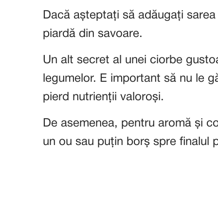
Dacă așteptați să adăugați sarea do
piardă din savoare.
Un alt secret al unei ciorbe gusto
legumelor. E important să nu le găt
pierd nutrienții valoroși.
De asemenea, pentru aromă și con
un ou sau puțin borș spre finalul 