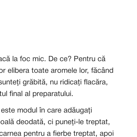
facă la foc mic. De ce? Pentru că
vor elibera toate aromele lor, făcând
nteți grăbită, nu ridicați flacăra,
ul final al preparatului.
 este modul în care adăugați
 oală deodată, ci puneți-le treptat,
carnea pentru a fierbe treptat, apoi