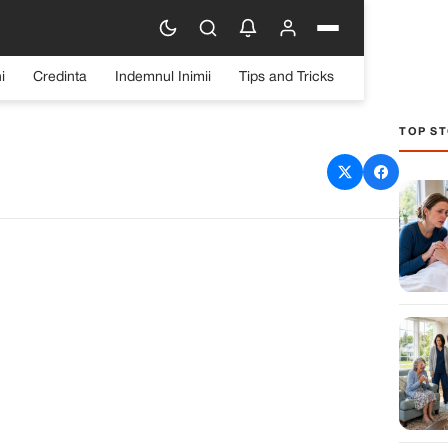
i
Credinta
Indemnul Inimii
Tips and Tricks
TOP ST
iorbă sănătoasă: Sfaturi
entru gospodine