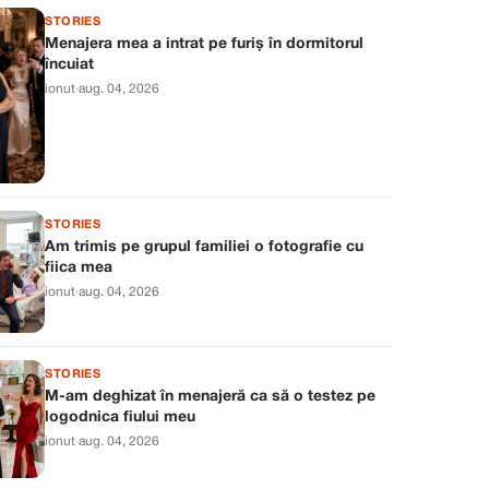
STORIES
Menajera mea a intrat pe furiș în dormitorul
încuiat
ionut
·
aug. 04, 2026
STORIES
Am trimis pe grupul familiei o fotografie cu
fiica mea
ionut
·
aug. 04, 2026
STORIES
M-am deghizat în menajeră ca să o testez pe
logodnica fiului meu
ionut
·
aug. 04, 2026