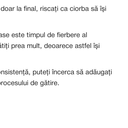
ar la final, riscați ca ciorba să își
ase este timpul de fierbere al
iți prea mult, deoarece astfel își
sistență, puteți încerca să adăugați
procesului de gătire.