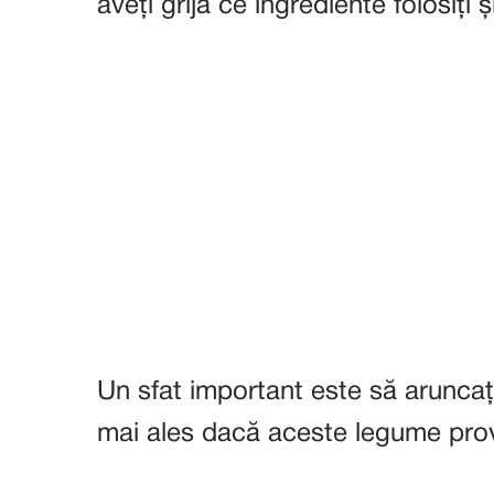
aveți grijă ce ingrediente folosiți ș
Un sfat important este să aruncați
mai ales dacă aceste legume prov