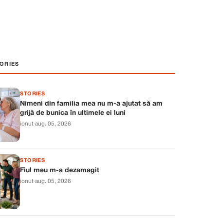
ORIES
STORIES
Nimeni din familia mea nu m-a ajutat să am
grijă de bunica în ultimele ei luni
ionut
·
aug. 05, 2026
STORIES
Fiul meu m-a dezamagit
ionut
·
aug. 05, 2026