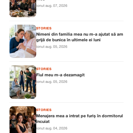
ionut
·
aug. 07, 2026
STORIES
Nimeni din familia mea nu m-a ajutat să am
grijă de bunica în ultimele ei luni
ionut
·
aug. 05, 2026
STORIES
Fiul meu m-a dezamagit
ionut
·
aug. 05, 2026
STORIES
Menajera mea a intrat pe furiș în dormitorul
încuiat
ionut
·
aug. 04, 2026