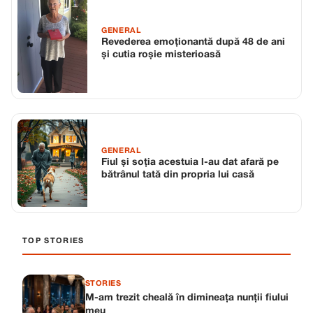
GENERAL
Revederea emoționantă după 48 de ani
și cutia roșie misterioasă
GENERAL
Fiul și soția acestuia l-au dat afară pe
bătrânul tată din propria lui casă
TOP STORIES
STORIES
M-am trezit cheală în dimineața nunții fiului
meu