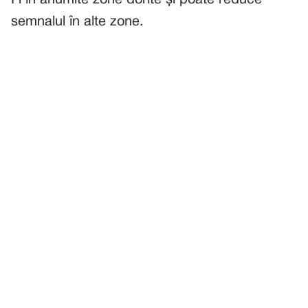
Fi în anumite zone dorite și poate reduce
semnalul în alte zone.