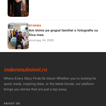
STORIES
Am trimis pe grupul familiei o fotografie cu
fiica mea
ionut
·
aug. 04, 2026
indemnulinimii.ro
Where Every Story Finds Its Voice! Whether you're looking for
quick reads, inspiring tales, or the latest trends, our platform
brings you stories that are just a tap away.
ABOUT US