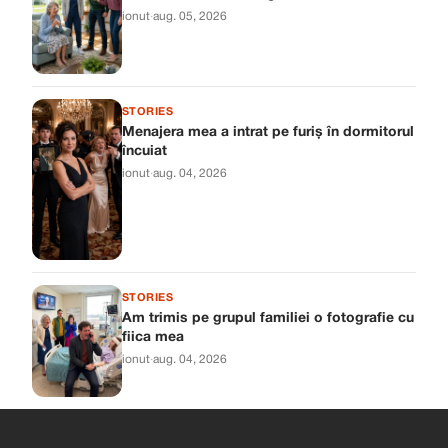
ionut
·
aug. 05, 2026
STORIES
Menajera mea a intrat pe furiș în dormitorul
încuiat
ionut
·
aug. 04, 2026
STORIES
Am trimis pe grupul familiei o fotografie cu
fiica mea
ionut
·
aug. 04, 2026