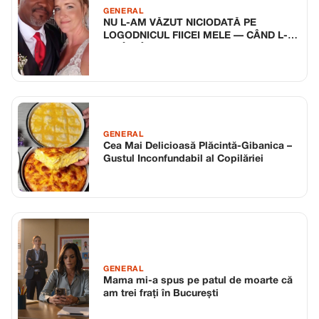
GENERAL
NU L-AM VĂZUT NICIODATĂ PE
LOGODNICUL FIICEI MELE — CÂND L-
AM ÎNTÂLNIT, AM STRIGAT: „NU POȚI
SĂ TE MĂRIȚI CU EL!”
GENERAL
Cea Mai Delicioasă Plăcintă-Gibanica –
Gustul Inconfundabil al Copilăriei
GENERAL
Mama mi-a spus pe patul de moarte că
am trei frați în București