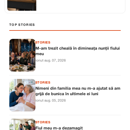
TOP STORIES
STORIES
M-am trezit cheală în dimineața nunții fiului
meu
ionut
·
aug. 07, 2026
STORIES
Nimeni din familia mea nu m-a ajutat să am
grijă de bunica în ultimele ei luni
ionut
·
aug. 05, 2026
STORIES
Fiul meu m-a dezamagit