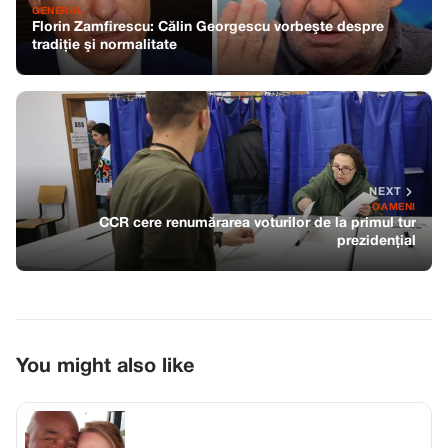
GENERAL
Florin Zamfirescu: Călin Georgescu vorbeşte despre
tradiţie şi normalitate
NEXT
OAMENI
CCR cere renumărarea voturilor de la primul tur
prezidențial
You might also like