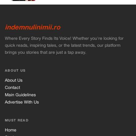
indemnulinimii.ro
Where Every Story Finds Its Voice! Whether you're looking for
quick reads, inspiring tales, or the latest trends, our platform
brings you stories that are just a tap away.
ABOUT US
About Us
Contact
Main Guidelines
Advertise With Us
MUST READ
Home