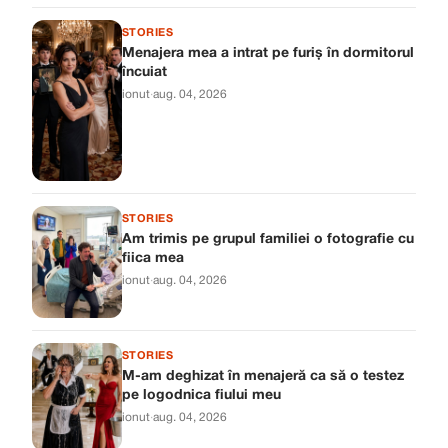
STORIES
Menajera mea a intrat pe furiș în dormitorul
încuiat
ionut
·
aug. 04, 2026
STORIES
Am trimis pe grupul familiei o fotografie cu
fiica mea
ionut
·
aug. 04, 2026
STORIES
M-am deghizat în menajeră ca să o testez
pe logodnica fiului meu
ionut
·
aug. 04, 2026