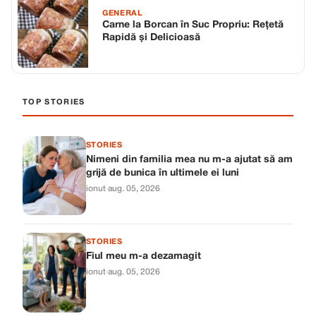
GENERAL
Carne la Borcan în Suc Propriu: Rețetă
Rapidă și Delicioasă
TOP STORIES
STORIES
Nimeni din familia mea nu m-a ajutat să am
grijă de bunica în ultimele ei luni
ionut
·
aug. 05, 2026
STORIES
Fiul meu m-a dezamagit
ionut
·
aug. 05, 2026