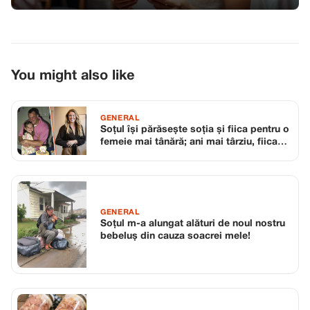
You might also like
GENERAL
Soțul își părăsește soția și fiica pentru o
femeie mai tânără; ani mai târziu, fiica
lui devine șefa lui.
GENERAL
Soțul m-a alungat alături de noul nostru
bebeluș din cauza soacrei mele!