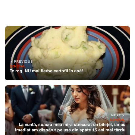
PREVIOUS
GENERAL
Te rog, NU mai fierbe cartofii în apă!
NEXT
GENERAL
La nuntă, soacra mea mi-a strecurat un bilețel, iar eu
imediat am dispărut pe ușa din spate 15 ani mai târziu