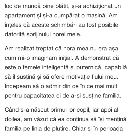
loc de muncă bine plătit, și-a achiziționat un
apartament și și-a cumpărat o mașină. Am
înțeles că aceste schimbări au fost posibile
datorită sprijinului norei mele.
Am realizat treptat că nora mea nu era așa
cum mi-o imaginam inițial. A demonstrat că
este o femeie inteligentă și puternică, capabilă
să îl susțină și să ofere motivație fiului meu.
Începeam să o admir din ce în ce mai mult
pentru capacitatea ei de a-și susține familia.
Când s-a născut primul lor copil, iar apoi al
doilea, am văzut că ea continua să își mențină
familia pe linia de plutire. Chiar și în perioada