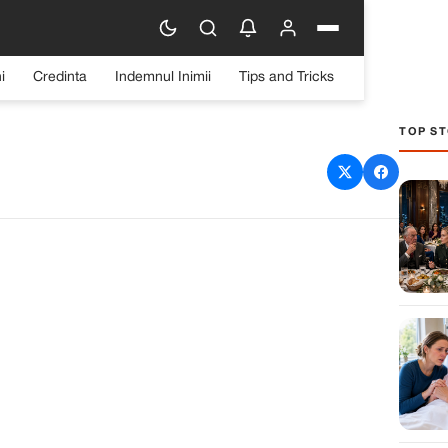
i
Credinta
Indemnul Inimii
Tips and Tricks
TOP ST
spusceva ce ne-a lasat pe
i masca