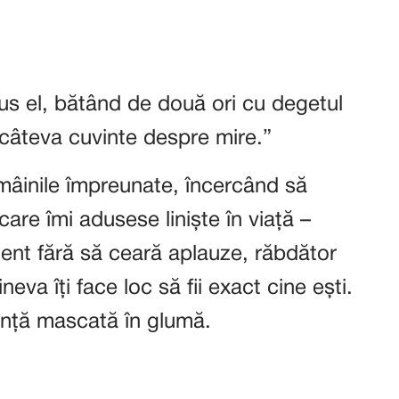
pus el, bătând de două ori cu degetul
câteva cuvinte despre mire.”
mâinile împreunate, încercând să
re îmi adusese liniște în viață –
tent fără să ceară aplauze, răbdător
neva îți face loc să fii exact cine ești.
ință mascată în glumă.