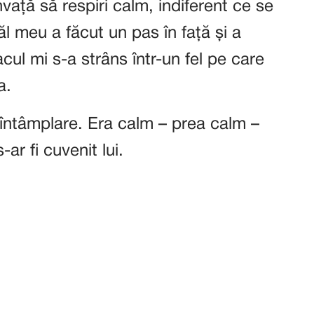
nvață să respiri calm, indiferent ce se
ăl meu a făcut un pas în față și a
ul mi s-a strâns într-un fel pe care
a.
întâmplare. Era calm – prea calm –
-ar fi cuvenit lui.