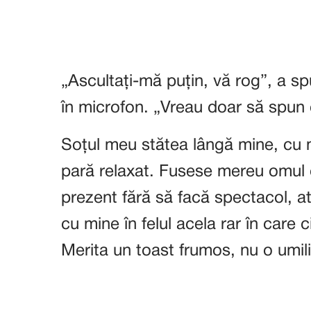
„Ascultați-mă puțin, vă rog”, a s
în microfon. „Vreau doar să spun 
Soțul meu stătea lângă mine, cu 
pară relaxat. Fusese mereu omul ca
prezent fără să facă spectacol, a
cu mine în felul acela rar în care ci
Merita un toast frumos, nu o umil