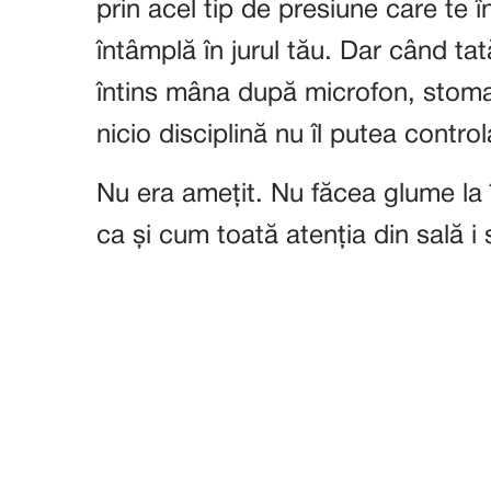
prin acel tip de presiune care te î
întâmplă în jurul tău. Dar când tat
întins mâna după microfon, stomac
nicio disciplină nu îl putea control
Nu era amețit. Nu făcea glume la 
ca și cum toată atenția din sală i s