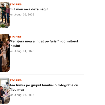
STORIES
Fiul meu m-a dezamagit
ionut
·
aug. 05, 2026
STORIES
Menajera mea a intrat pe furiș în dormitorul
încuiat
ionut
·
aug. 04, 2026
STORIES
Am trimis pe grupul familiei o fotografie cu
fiica mea
ionut
·
aug. 04, 2026