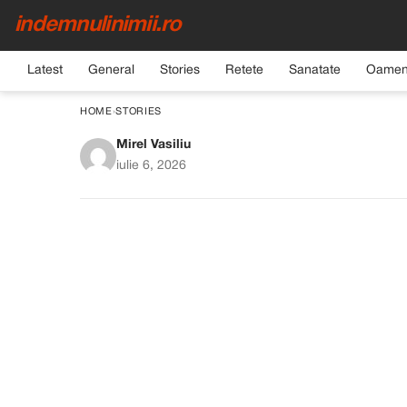
indemnulinimii.ro
Latest
General
Stories
Retete
Sanatate
Oamen
HOME
›
STORIES
Mirel Vasiliu
La nunta mea, tata a 
iulie 6, 2026
tot