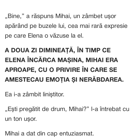
„Bine,” a răspuns Mihai, un zâmbet ușor
apărând pe buzele lui, cea mai rară expresie
pe care Elena o văzuse la el.
A DOUA ZI DIMINEAȚĂ, ÎN TIMP CE
ELENA ÎNCĂRCA MAȘINA, MIHAI ERA
APROAPE, CU O PRIVIRE ÎN CARE SE
AMESTECAU EMOȚIA ȘI NERĂBDAREA.
Ea i-a zâmbit liniștitor.
„Ești pregătit de drum, Mihai?” l-a întrebat cu
un ton ușor.
Mihai a dat din cap entuziasmat.