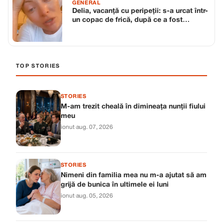
GENERAL
Delia, vacanță cu peripeții: s-a urcat într-
un copac de frică, după ce a fost
atacată de câini
TOP STORIES
STORIES
M-am trezit cheală în dimineața nunții fiului
meu
ionut
·
aug. 07, 2026
STORIES
Nimeni din familia mea nu m-a ajutat să am
grijă de bunica în ultimele ei luni
ionut
·
aug. 05, 2026