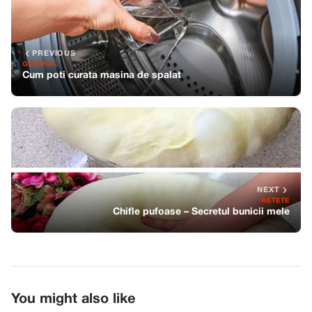
PREVIOUS
GENERAL
Cum poti curata masina de spalat
NEXT
RETETE
Chifle pufoase – Secretul bunicii mele
You might also like