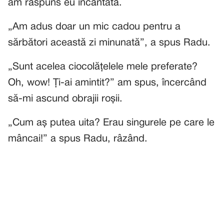
am răspuns eu încântată.
„Am adus doar un mic cadou pentru a
sărbători această zi minunată”, a spus Radu.
„Sunt acelea ciocolățelele mele preferate?
Oh, wow! Ți-ai amintit?” am spus, încercând
să-mi ascund obrajii roșii.
„Cum aș putea uita? Erau singurele pe care le
mâncai!” a spus Radu, râzând.