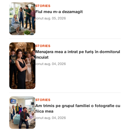
STORIES
Fiul meu m-a dezamagit
ionut
·
aug. 05, 2026
STORIES
Menajera mea a intrat pe furiș în dormitorul
încuiat
ionut
·
aug. 04, 2026
STORIES
Am trimis pe grupul familiei o fotografie cu
fiica mea
ionut
·
aug. 04, 2026