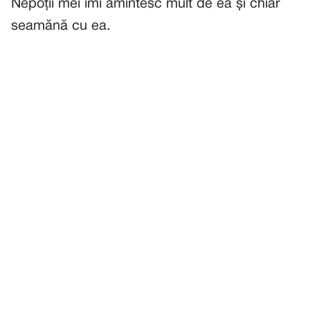
Nepoții mei îmi amintesc mult de ea și chiar
seamănă cu ea.