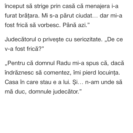
început să strige prin casă că menajera i-a
furat brățara. Mi s-a părut ciudat… dar mi-a
fost frică să vorbesc. Până azi.”
Judecătorul o privește cu seriozitate. „De ce
v-a fost frică?”
„Pentru că domnul Radu mi-a spus că, dacă
îndrăznesc să comentez, îmi pierd locuința.
Casa în care stau e a lui. Și… n-am unde să
mă duc, domnule judecător.”