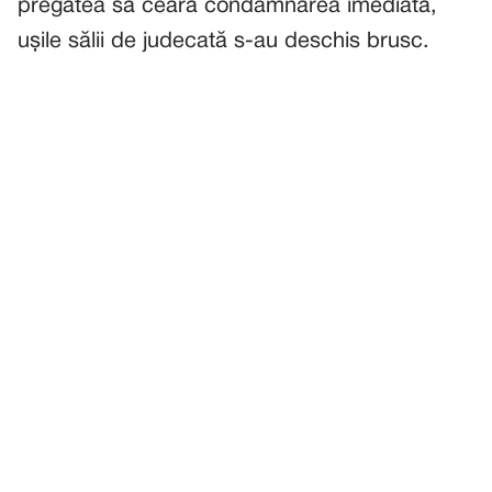
pregătea să ceară condamnarea imediată,
ușile sălii de judecată s-au deschis brusc.