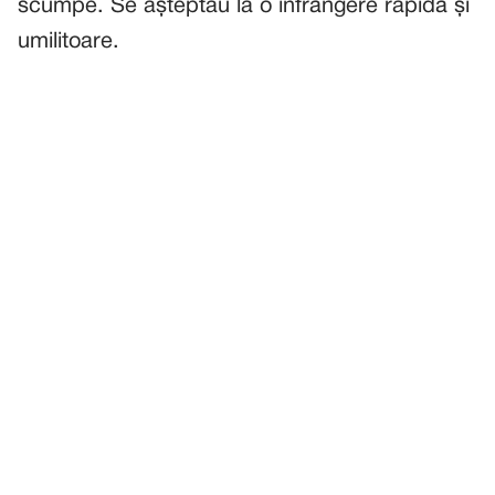
scumpe. Se așteptau la o înfrângere rapidă și
umilitoare.