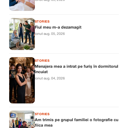
STORIES
Fiul meu m-a dezamagit
ionut
·
aug. 05, 2026
STORIES
Menajera mea a intrat pe furiș în dormitorul
încuiat
ionut
·
aug. 04, 2026
STORIES
Am trimis pe grupul familiei o fotografie cu
fiica mea