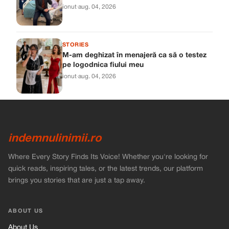
ionut
·
aug. 04, 2026
STORIES
M-am deghizat în menajeră ca să o testez
pe logodnica fiului meu
ionut
·
aug. 04, 2026
indemnulinimii.ro
Where Every Story Finds Its Voice! Whether you're looking for
quick reads, inspiring tales, or the latest trends, our platform
brings you stories that are just a tap away.
ABOUT US
About Us