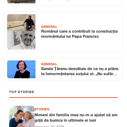
GENERAL
Românul care a contribuit la construcția
mormântului lui Papa Francisc
GENERAL
Sanda Țăranu dezvăluie de ce nu a plâns
la înmormântarea soțului ei: „Nu sufăr
de singurătate. Îl simt și acum și am
sentimentul că e lângă mine”
TOP STORIES
STORIES
Nimeni din familia mea nu m-a ajutat să am
grijă de bunica în ultimele ei luni
ionut
·
aug. 05, 2026