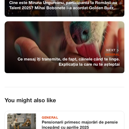
Cine este Miruna Ungureanu, participantă la Românii au
Talent 2025? Mihai Bobonete i-a acordat Golden Buzz,
afirmând: „Îți ofer aripi către un mare succes.”
NEXT
GENERAL
Ce mesaj îți transmite, de fapt, câinele când te linge.
Explicația la care nu te așteptai
You might also like
GENERAL
Pensionarii primesc majorări de pensie
începând cu aprilie 2025