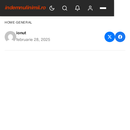
indemnulinimii.ro
HOME
›
GENERAL
ionut
Nu aruncați frigiderul vechi:
februarie 28, 2025
Transformă-l în ceva util și
surprinzător!