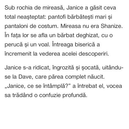
Sub rochia de mireasă, Janice a găsit ceva
total neașteptat: pantofi bărbătești mari și
pantaloni de costum. Mireasa nu era Shanize.
În fața lor se afla un bărbat deghizat, cu o
perucă și un voal. Întreaga biserică a
încremenit la vederea acelei descoperiri.
Janice s-a ridicat, îngrozită și șocată, uitându-
se la Dave, care părea complet năucit.
„Janice, ce se întâmplă?” a întrebat el, vocea
sa trădând o confuzie profundă.