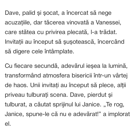
Dave, palid și șocat, a încercat să nege
acuzațiile, dar tăcerea vinovată a Vanessei,
care stătea cu privirea plecată, l-a trădat.
Invitații au început să șușotească, încercând
să digere cele întâmplate.
Cu fiecare secundă, adevărul ieșea la lumină,
transformând atmosfera bisericii într-un vârtej
de haos. Unii invitați au început să plece, alții
priveau tulburați scena. Dave, pierdut și
tulburat, a căutat sprijinul lui Janice. „Te rog,
Janice, spune-le că nu e adevărat!” a implorat
el.