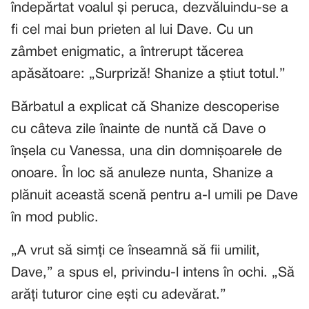
îndepărtat voalul și peruca, dezvăluindu-se a
fi cel mai bun prieten al lui Dave. Cu un
zâmbet enigmatic, a întrerupt tăcerea
apăsătoare: „Surpriză! Shanize a știut totul.”
Bărbatul a explicat că Shanize descoperise
cu câteva zile înainte de nuntă că Dave o
înșela cu Vanessa, una din domnișoarele de
onoare. În loc să anuleze nunta, Shanize a
plănuit această scenă pentru a-l umili pe Dave
în mod public.
„A vrut să simți ce înseamnă să fii umilit,
Dave,” a spus el, privindu-l intens în ochi. „Să
arăți tuturor cine ești cu adevărat.”