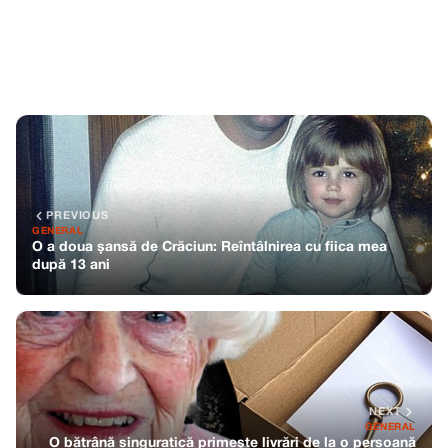
PREVIOUS
GENERAL
O a doua șansă de Crăciun: Reîntâlnirea cu fiica mea
după 13 ani
NEXT
GENERAL
O bătrână singuratică primește livrări de la o persoană