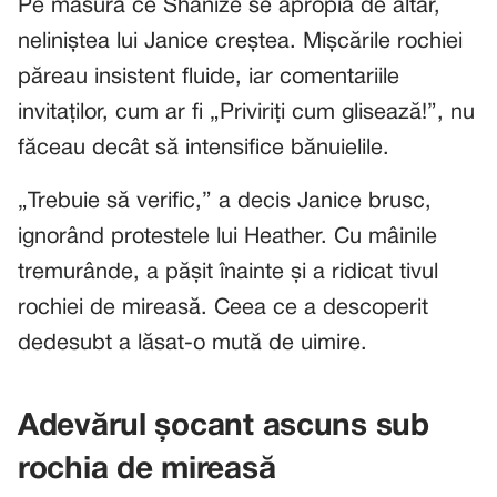
Pe măsură ce Shanize se apropia de altar,
neliniștea lui Janice creștea. Mișcările rochiei
păreau insistent fluide, iar comentariile
invitaților, cum ar fi „Priviriți cum glisează!”, nu
făceau decât să intensifice bănuielile.
„Trebuie să verific,” a decis Janice brusc,
ignorând protestele lui Heather. Cu mâinile
tremurânde, a pășit înainte și a ridicat tivul
rochiei de mireasă. Ceea ce a descoperit
dedesubt a lăsat-o mută de uimire.
Adevărul șocant ascuns sub
rochia de mireasă