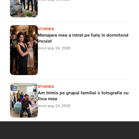
STORIES
Menajera mea a intrat pe furiș în dormitorul
încuiat
ionut
·
aug. 04, 2026
STORIES
Am trimis pe grupul familiei o fotografie cu
fiica mea
ionut
·
aug. 04, 2026