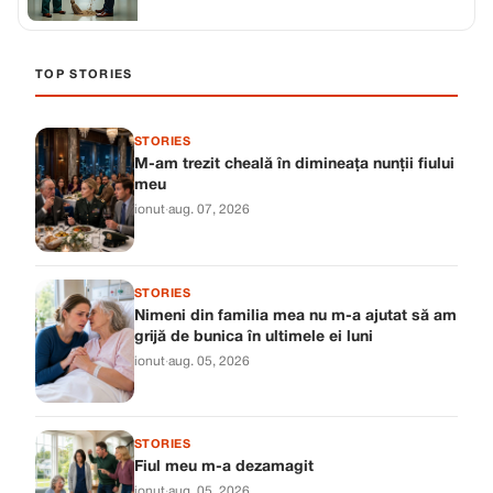
propria mea companie
TOP STORIES
STORIES
M-am trezit cheală în dimineața nunții fiului
meu
ionut
·
aug. 07, 2026
STORIES
Nimeni din familia mea nu m-a ajutat să am
grijă de bunica în ultimele ei luni
ionut
·
aug. 05, 2026
STORIES
Fiul meu m-a dezamagit
ionut
·
aug. 05, 2026