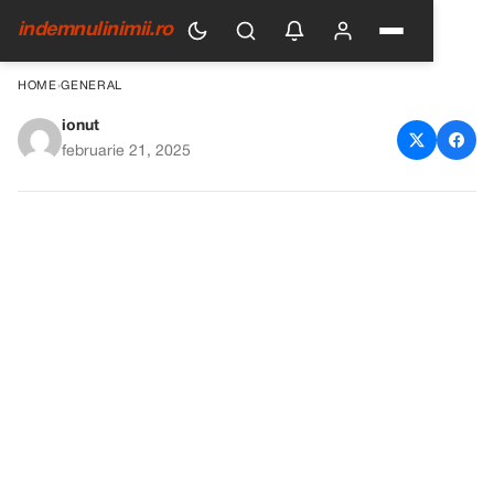
indemnulinimii.ro
HOME
›
GENERAL
ionut
O Comoară Ascunsă în Beciul
februarie 21, 2025
Bunicii: Descoperirea Unui
Obiect Istoric