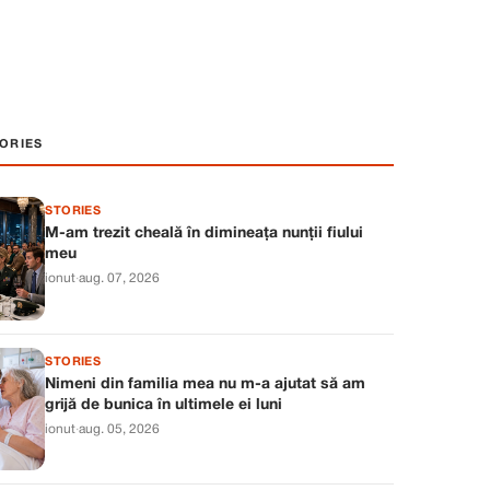
ORIES
STORIES
M-am trezit cheală în dimineața nunții fiului
meu
ionut
·
aug. 07, 2026
STORIES
Nimeni din familia mea nu m-a ajutat să am
grijă de bunica în ultimele ei luni
ionut
·
aug. 05, 2026