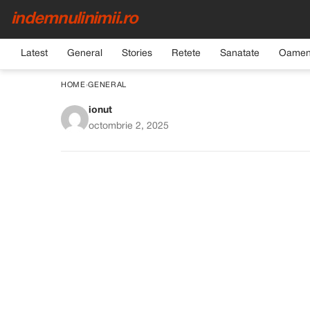
indemnulinimii.ro
Latest
General
Stories
Retete
Sanatate
Oamen
HOME
›
GENERAL
ionut
Pete pe Mâini
octombrie 2, 2025