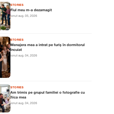
STORIES
Fiul meu m-a dezamagit
ionut
·
aug. 05, 2026
STORIES
Menajera mea a intrat pe furiș în dormitorul
încuiat
ionut
·
aug. 04, 2026
STORIES
Am trimis pe grupul familiei o fotografie cu
fiica mea
ionut
·
aug. 04, 2026