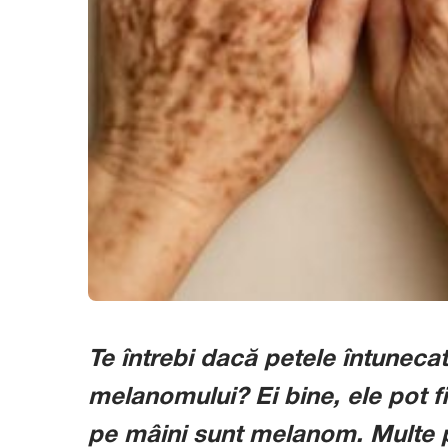
Te întrebi dacă petele întuneca
melanomului? Ei bine, ele pot f
pe mâini sunt melanom. Multe p