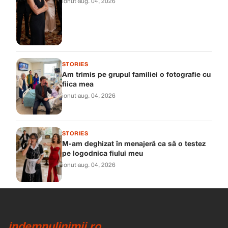
ionut
·
aug. 04, 2026
STORIES
Am trimis pe grupul familiei o fotografie cu
fiica mea
ionut
·
aug. 04, 2026
STORIES
M-am deghizat în menajeră ca să o testez
pe logodnica fiului meu
ionut
·
aug. 04, 2026
indemnulinimii.ro