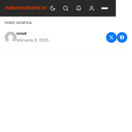
indemnulinimii.ro
HOME
›
GENERAL
ionut
Pregătește crema de
februarie 8, 2025
bicarbonat, aplic-o înainte de
culcare. Adio riduri și pete