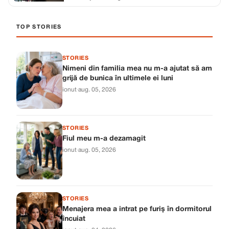
TOP STORIES
STORIES
Nimeni din familia mea nu m-a ajutat să am
grijă de bunica în ultimele ei luni
ionut
·
aug. 05, 2026
STORIES
Fiul meu m-a dezamagit
ionut
·
aug. 05, 2026
STORIES
Menajera mea a intrat pe furiș în dormitorul
încuiat