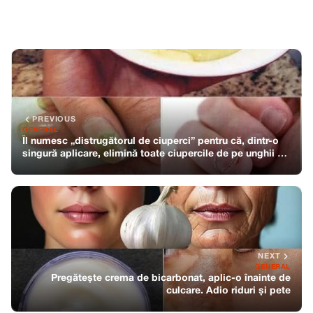
PREVIOUS
GENERAL
Îl numesc „distrugătorul de ciuperci” pentru că, dintr-o
singură aplicare, elimină toate ciupercile de pe unghii și
bătăturile de pe picioare
NEXT
GENERAL
Pregătește crema de bicarbonat, aplic-o înainte de
culcare. Adio riduri și pete