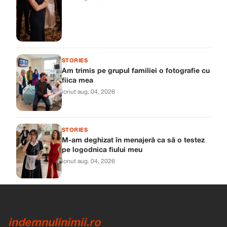
STORIES
Am trimis pe grupul familiei o fotografie cu
fiica mea
ionut
·
aug. 04, 2026
STORIES
M-am deghizat în menajeră ca să o testez
pe logodnica fiului meu
ionut
·
aug. 04, 2026
indemnulinimii.ro