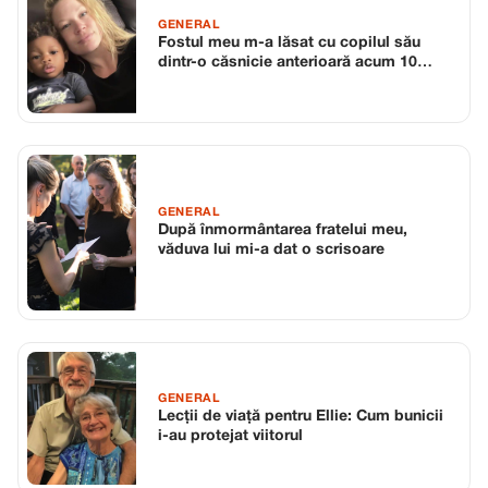
GENERAL
Fostul meu m-a lăsat cu copilul său
dintr-o căsnicie anterioară acum 10
ani…
GENERAL
După înmormântarea fratelui meu,
văduva lui mi-a dat o scrisoare
GENERAL
Lecții de viață pentru Ellie: Cum bunicii
i-au protejat viitorul