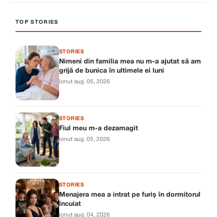
TOP STORIES
STORIES
Nimeni din familia mea nu m-a ajutat să am
grijă de bunica în ultimele ei luni
ionut
·
aug. 05, 2026
STORIES
Fiul meu m-a dezamagit
ionut
·
aug. 05, 2026
STORIES
Menajera mea a intrat pe furiș în dormitorul
încuiat
ionut
·
aug. 04, 2026