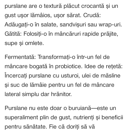
purslane are o textură plăcut crocantă și un
gust ușor lămâios, ușor sărat. Crudă:
Adăugați-o în salate, sandvișuri sau wrap-uri.
Gătită: Folosiți-o în mâncăruri rapide prăjite,
supe și omlete.
Fermentată: Transformați-o într-un fel de
mâncare bogată în probiotice. Idee de rețetă:
Încercați purslane cu usturoi, ulei de măsline
și suc de lămâie pentru un fel de mâncare
lateral simplu dar hrănitor.
Purslane nu este doar o buruiană—este un
superaliment plin de gust, nutrienți și beneficii
pentru sănătate. Fie că doriți să vă