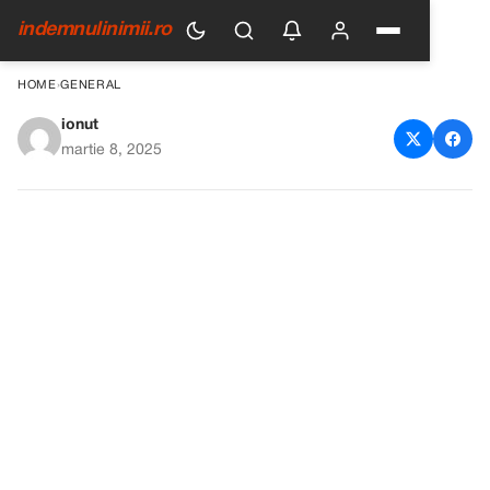
indemnulinimii.ro
HOME
›
GENERAL
ionut
Purslane: Superalimentul care
martie 8, 2025
Întrece Carnea la Gust