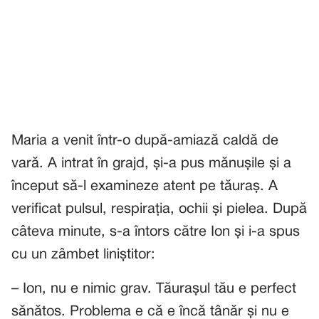
Maria a venit într-o după-amiază caldă de
vară. A intrat în grajd, și-a pus mănușile și a
început să-l examineze atent pe tăuraș. A
verificat pulsul, respirația, ochii și pielea. După
câteva minute, s-a întors către Ion și i-a spus
cu un zâmbet liniștitor:
– Ion, nu e nimic grav. Tăurașul tău e perfect
sănătos. Problema e că e încă tânăr și nu e