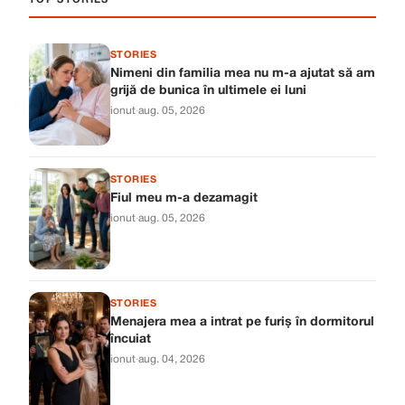
TOP STORIES
STORIES
Nimeni din familia mea nu m-a ajutat să am
grijă de bunica în ultimele ei luni
ionut
·
aug. 05, 2026
STORIES
Fiul meu m-a dezamagit
ionut
·
aug. 05, 2026
STORIES
Menajera mea a intrat pe furiș în dormitorul
încuiat
ionut
·
aug. 04, 2026