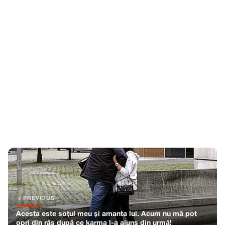
PREVIOUS
GENERAL
Acesta este soțul meu și amanta lui. Acum nu mă pot
opri din râs după ce karma l-a ajuns din urmă!