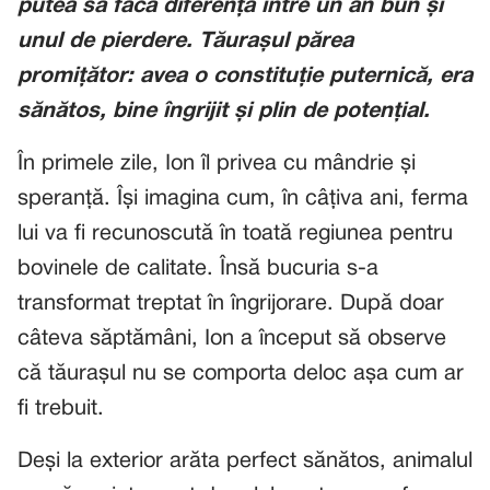
putea să facă diferența între un an bun și
unul de pierdere. Tăurașul părea
promițător: avea o constituție puternică, era
sănătos, bine îngrijit și plin de potențial.
În primele zile, Ion îl privea cu mândrie și
speranță. Își imagina cum, în câțiva ani, ferma
lui va fi recunoscută în toată regiunea pentru
bovinele de calitate. Însă bucuria s-a
transformat treptat în îngrijorare. După doar
câteva săptămâni, Ion a început să observe
că tăurașul nu se comporta deloc așa cum ar
fi trebuit.
Deși la exterior arăta perfect sănătos, animalul