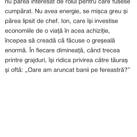
nu părea interesat de rolul pentru care fusese
cumpărat. Nu avea energie, se mișca greu și
părea lipsit de chef. Ion, care își investise
economiile de o viață în acea achiziție,
începea să creadă că făcuse o greșeală
enormă. În fiecare dimineață, când trecea
printre grajduri, își ridica privirea către tăuraș
și oftă: „Oare am aruncat banii pe fereastră?”