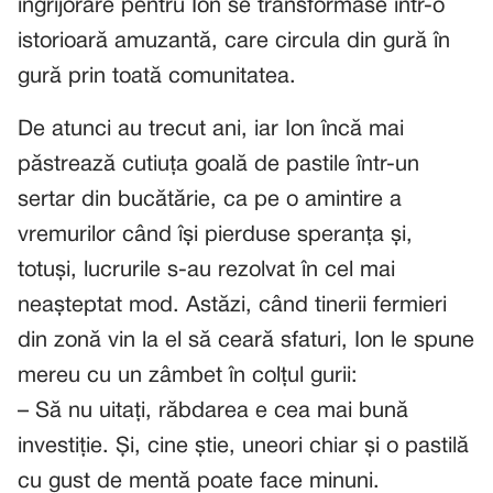
îngrijorare pentru Ion se transformase într-o
istorioară amuzantă, care circula din gură în
gură prin toată comunitatea.
De atunci au trecut ani, iar Ion încă mai
păstrează cutiuța goală de pastile într-un
sertar din bucătărie, ca pe o amintire a
vremurilor când își pierduse speranța și,
totuși, lucrurile s-au rezolvat în cel mai
neașteptat mod. Astăzi, când tinerii fermieri
din zonă vin la el să ceară sfaturi, Ion le spune
mereu cu un zâmbet în colțul gurii:
– Să nu uitați, răbdarea e cea mai bună
investiție. Și, cine știe, uneori chiar și o pastilă
cu gust de mentă poate face minuni.