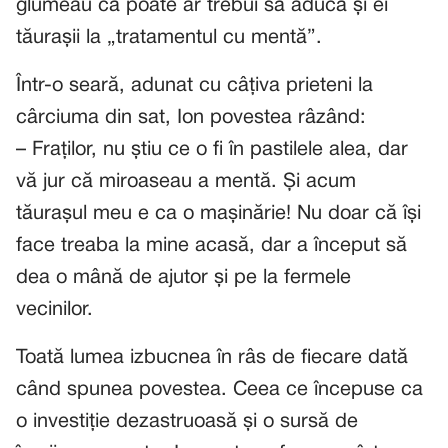
glumeau că poate ar trebui să aducă și ei
tăurașii la „tratamentul cu mentă”.
Într-o seară, adunat cu câțiva prieteni la
cârciuma din sat, Ion povestea râzând:
– Fraților, nu știu ce o fi în pastilele alea, dar
vă jur că miroaseau a mentă. Și acum
tăurașul meu e ca o mașinărie! Nu doar că își
face treaba la mine acasă, dar a început să
dea o mână de ajutor și pe la fermele
vecinilor.
Toată lumea izbucnea în râs de fiecare dată
când spunea povestea. Ceea ce începuse ca
o investiție dezastruoasă și o sursă de