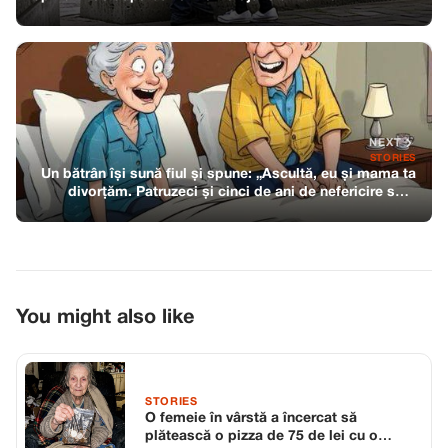
NEXT
STORIES
Un bătrân își sună fiul și spune: „Ascultă, eu și mama ta
divorțăm. Patruzeci și cinci de ani de nefericire sunt
suficienți.”
You might also like
STORIES
O femeie în vârstă a încercat să
plătească o pizza de 75 de lei cu o