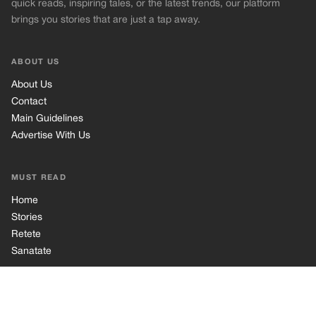
quick reads, inspiring tales, or the latest trends, our platform
brings you stories that are just a tap away.
ABOUT US
About Us
Contact
Main Guidelines
Advertise With Us
MUST READ
Home
Stories
Retete
Sanatate
INFORMATION