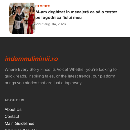
STORIES
M-am deghizat în menajeră ca să o testez
pe logodnica fiului meu
ionut
·
aug. 04, 2026
indemnulinimii.ro
Where Every Story Finds Its Voice! Whether you're looking for
quick reads, inspiring tales, or the latest trends, our platform
brings you stories that are just a tap away.
ABOUT US
About Us
Contact
Main Guidelines