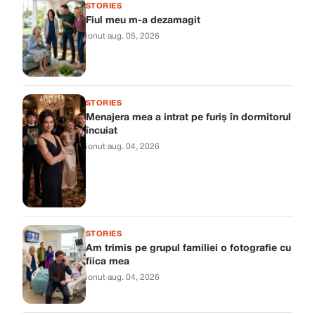
STORIES
Fiul meu m-a dezamagit
ionut
·
aug. 05, 2026
STORIES
Menajera mea a intrat pe furiș în dormitorul
încuiat
ionut
·
aug. 04, 2026
STORIES
Am trimis pe grupul familiei o fotografie cu
fiica mea
ionut
·
aug. 04, 2026