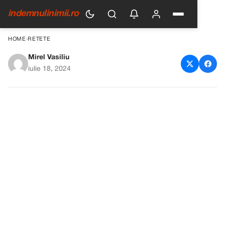
indemnulinimii.ro
HOME
›
RETETE
Mirel Vasiliu
Reteta de clatite
iulie 18, 2024