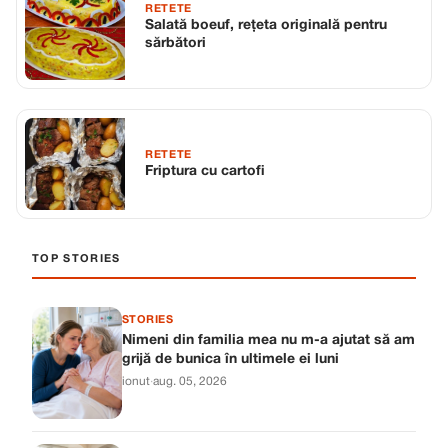
RETETE
Salată boeuf, rețeta originală pentru
sărbători
RETETE
Friptura cu cartofi
TOP STORIES
STORIES
Nimeni din familia mea nu m-a ajutat să am
grijă de bunica în ultimele ei luni
ionut
·
aug. 05, 2026