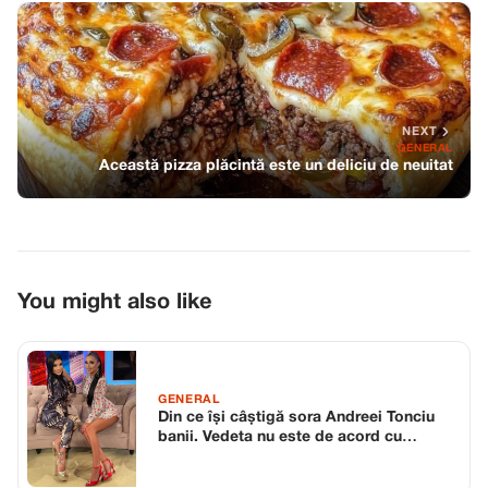
NEXT
GENERAL
Această pizza plăcintă este un deliciu de neuitat
You might also like
GENERAL
Din ce își câștigă sora Andreei Tonciu
banii. Vedeta nu este de acord cu
meseria Lorenei: ”Nu mai puteam să
stau degeaba”