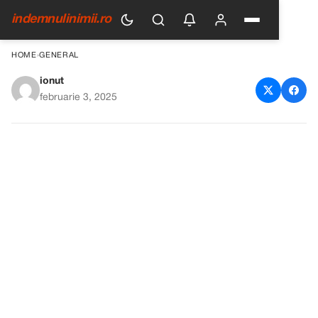
indemnulinimii.ro
HOME
›
GENERAL
ionut
Rețeta naturală pentru unghii
februarie 3, 2025
sănătoase și strălucitoare