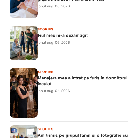
ionut
·
aug. 05, 2026
STORIES
Fiul meu m-a dezamagit
ionut
·
aug. 05, 2026
STORIES
Menajera mea a intrat pe furiș în dormitorul
încuiat
ionut
·
aug. 04, 2026
STORIES
Am trimis pe grupul familiei o fotografie cu