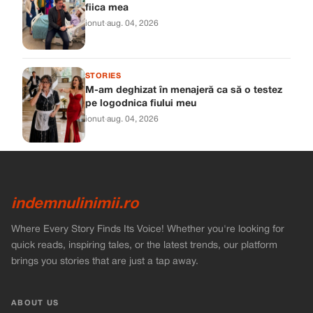
fiica mea
ionut
·
aug. 04, 2026
STORIES
M-am deghizat în menajeră ca să o testez
pe logodnica fiului meu
ionut
·
aug. 04, 2026
indemnulinimii.ro
Where Every Story Finds Its Voice! Whether you're looking for
quick reads, inspiring tales, or the latest trends, our platform
brings you stories that are just a tap away.
ABOUT US