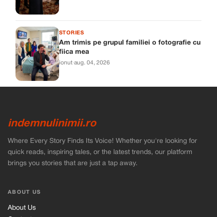
STORIES
Am trimis pe grupul familiei o fotografie cu
fiica mea
ionut
·
aug. 04, 2026
indemnulinimii.ro
Where Every Story Finds Its Voice! Whether you're looking for
quick reads, inspiring tales, or the latest trends, our platform
brings you stories that are just a tap away.
ABOUT US
About Us