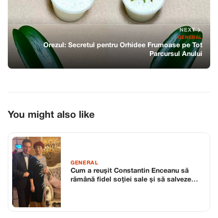
NEXT
GENERAL
Orezul: Secretul pentru Orhidee Frumoase pe Tot
Parcursul Anului
You might also like
GENERAL
Cum a reușit Constantin Enceanu să
rămână fidel soției sale și să salveze
căsnicia