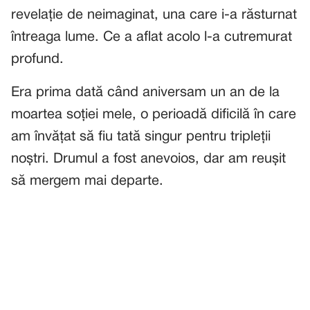
revelație de neimaginat, una care i-a răsturnat
întreaga lume. Ce a aflat acolo l-a cutremurat
profund.
Era prima dată când aniversam un an de la
moartea soției mele, o perioadă dificilă în care
am învățat să fiu tată singur pentru tripleții
noștri. Drumul a fost anevoios, dar am reușit
să mergem mai departe.