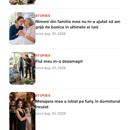
STORIES
Nimeni din familia mea nu m-a ajutat să am
grijă de bunica în ultimele ei luni
ionut
·
aug. 05, 2026
STORIES
Fiul meu m-a dezamagit
ionut
·
aug. 05, 2026
STORIES
Menajera mea a intrat pe furiș în dormitorul
încuiat
ionut
·
aug. 04, 2026