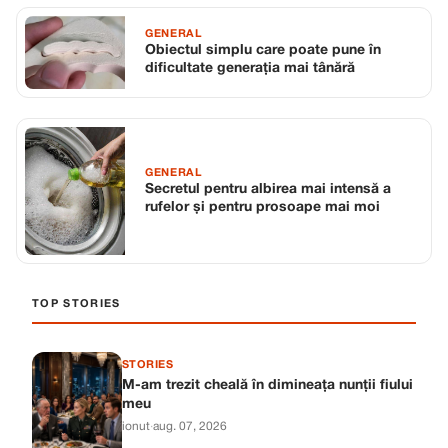
GENERAL
Obiectul simplu care poate pune în
dificultate generația mai tânără
GENERAL
Secretul pentru albirea mai intensă a
rufelor și pentru prosoape mai moi
TOP STORIES
STORIES
M-am trezit cheală în dimineața nunții fiului
meu
ionut
·
aug. 07, 2026