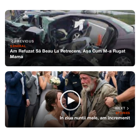
PREVIOUS
GENERAL
Am Refuzat Să Beau La Petrecere, Așa Cum M-a Rugat
Mama
NEXT
STORIES
In ziua nuntii mele, am incremenit