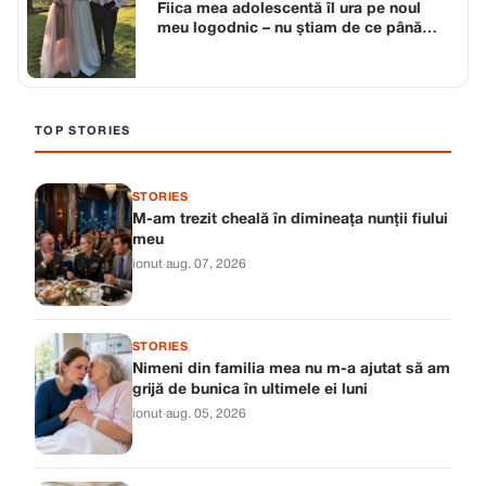
Fiica mea adolescentă îl ura pe noul
meu logodnic – nu știam de ce până
când a dispărut cu 20 de minute înainte
de nunta noastră.
TOP STORIES
STORIES
M-am trezit cheală în dimineața nunții fiului
meu
ionut
·
aug. 07, 2026
STORIES
Nimeni din familia mea nu m-a ajutat să am
grijă de bunica în ultimele ei luni
ionut
·
aug. 05, 2026