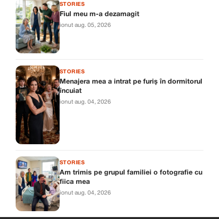
STORIES
Fiul meu m-a dezamagit
ionut
·
aug. 05, 2026
STORIES
Menajera mea a intrat pe furiș în dormitorul
încuiat
ionut
·
aug. 04, 2026
STORIES
Am trimis pe grupul familiei o fotografie cu
fiica mea
ionut
·
aug. 04, 2026