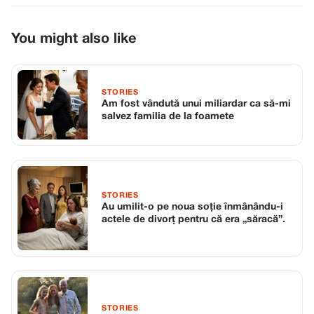
You might also like
STORIES
Am fost vândută unui miliardar ca să-mi
salvez familia de la foamete
STORIES
Au umilit-o pe noua soție înmânându-i
actele de divorț pentru că era „săracă”.
STORIES