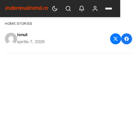
indemnulinimii.ro
HOME
›
STORIES
ionut
S-a stins din viață astăzi,
aprilie 7, 2026