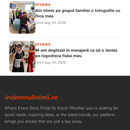
STORIES
Am trimis pe grupul familiei o fotografie cu
fiica mea
ionut
·
aug. 04, 2026
STORIES
M-am deghizat în menajeră ca să o testez
pe logodnica fiului meu
ionut
·
aug. 04, 2026
indemnulinimii.ro
Where Every Story Finds Its Voice! Whether you're looking for
quick reads, inspiring tales, or the latest trends, our platform
brings you stories that are just a tap away.