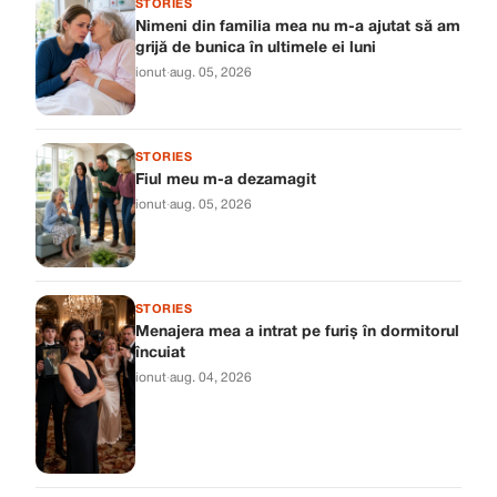
STORIES
Nimeni din familia mea nu m-a ajutat să am
grijă de bunica în ultimele ei luni
ionut
·
aug. 05, 2026
STORIES
Fiul meu m-a dezamagit
ionut
·
aug. 05, 2026
STORIES
Menajera mea a intrat pe furiș în dormitorul
încuiat
ionut
·
aug. 04, 2026