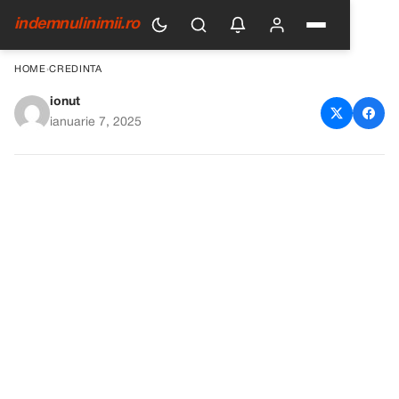
indemnulinimii.ro
HOME
›
CREDINTA
ionut
Sfântul Ioan Botezătorul 2025
ianuarie 7, 2025