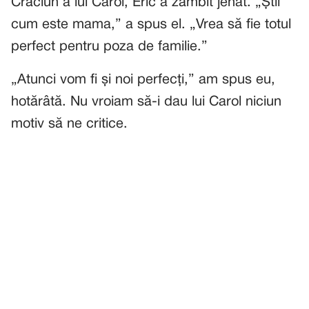
Crăciun a lui Carol, Eric a zâmbit jenat. „Știi
cum este mama,” a spus el. „Vrea să fie totul
perfect pentru poza de familie.”
„Atunci vom fi și noi perfecți,” am spus eu,
hotărâtă. Nu vroiam să-i dau lui Carol niciun
motiv să ne critice.