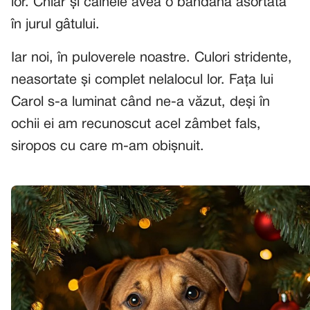
lor. Chiar și câinele avea o bandană asortată
în jurul gâtului.
Iar noi, în puloverele noastre. Culori stridente,
neasortate și complet nelalocul lor. Fața lui
Carol s-a luminat când ne-a văzut, deși în
ochii ei am recunoscut acel zâmbet fals,
siropos cu care m-am obișnuit.