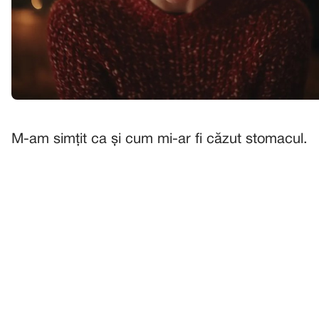
M-am simțit ca și cum mi-ar fi căzut stomacul.