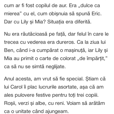
cum ar fi fost copilul de aur. Era „dulce ca
mierea” cu el, cum obișnuia să spună Eric.
Dar cu Lily și Mia? Situația era diferită.
Nu era răutăcioasă pe față, dar felul în care le
trecea cu vederea era dureros. Ca la ziua lui
Ben, când i-a cumpărat o mașinuță, iar Lily și
Mia au primit o carte de colorat „de împărțit,”
ca să nu se simtă neglijate.
Anul acesta, am vrut să fie special. Știam că
lui Carol îi plac lucrurile asortate, așa că am
ales pulovere festive pentru toți trei copiii.
Roșii, verzi și albe, cu reni. Voiam să arătăm
ca o unitate când ajungeam.