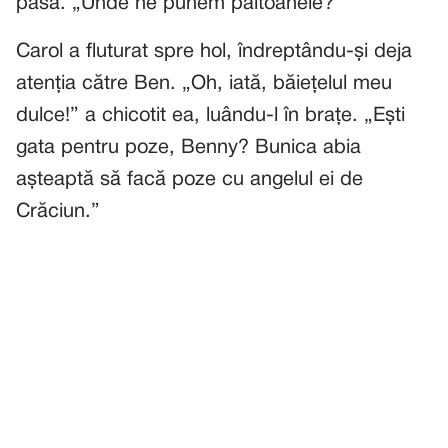
pasă. „Unde ne punem paltoanele?”
Carol a fluturat spre hol, îndreptându-și deja
atenția către Ben. „Oh, iată, băiețelul meu
dulce!” a chicotit ea, luându-l în brațe. „Ești
gata pentru poze, Benny? Bunica abia
așteaptă să facă poze cu angelul ei de
Crăciun.”