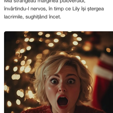
Mia strângeau marginea puloverului,
învârtindu-l nervos, în timp ce Lily își ștergea
lacrimile, sughițând încet.