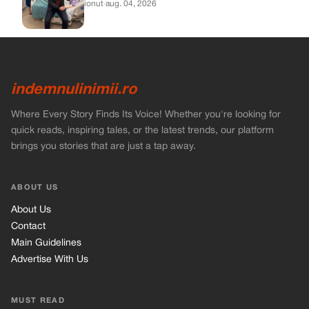
ionut
·
aug. 04, 2026
indemnulinimii.ro
Where Every Story Finds Its Voice! Whether you're looking for
quick reads, inspiring tales, or the latest trends, our platform
brings you stories that are just a tap away.
ABOUT US
About Us
Contact
Main Guidelines
Advertise With Us
MUST READ