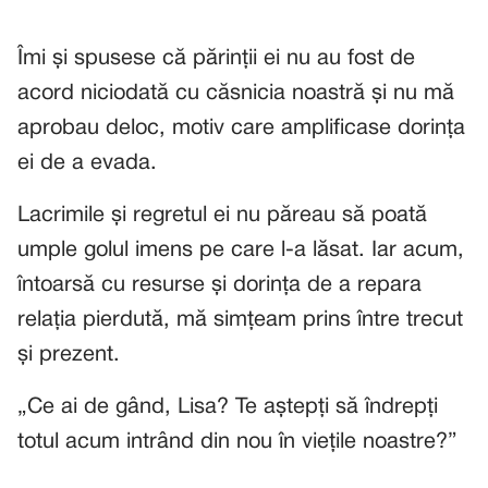
Îmi și spusese că părinții ei nu au fost de
acord niciodată cu căsnicia noastră și nu mă
aprobau deloc, motiv care amplificase dorința
ei de a evada.
Lacrimile și regretul ei nu păreau să poată
umple golul imens pe care l-a lăsat. Iar acum,
întoarsă cu resurse și dorința de a repara
relația pierdută, mă simțeam prins între trecut
și prezent.
„Ce ai de gând, Lisa? Te aștepți să îndrepți
totul acum intrând din nou în viețile noastre?”