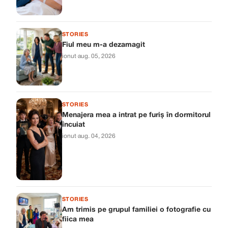
STORIES
Fiul meu m-a dezamagit
ionut
·
aug. 05, 2026
STORIES
Menajera mea a intrat pe furiș în dormitorul
încuiat
ionut
·
aug. 04, 2026
STORIES
Am trimis pe grupul familiei o fotografie cu
fiica mea