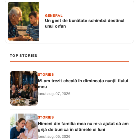
GENERAL
Un gest de bunătate schimbă destinul
unui orfan
TOP STORIES
STORIES
M-am trezit cheală în dimineața nunții fiului
meu
ionut
·
aug. 07, 2026
STORIES
Nimeni din familia mea nu m-a ajutat să am
grijă de bunica în ultimele ei luni
ionut
·
aug. 05, 2026