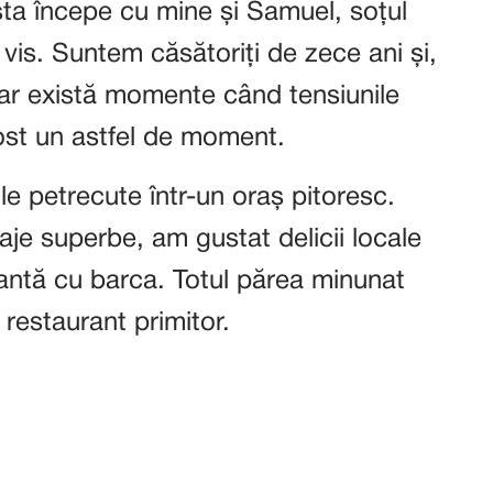
ta începe cu mine și Samuel, soțul
is. Suntem căsătoriți de zece ani și,
dar există momente când tensiunile
ost un astfel de moment.
 petrecute într-un oraș pitoresc.
je superbe, am gustat delicii locale
xantă cu barca. Totul părea minunat
 restaurant primitor.