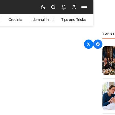
i
Credinta
Indemnul Inimii
Tips and Tricks
TOP ST
 JOS DIN MAȘINĂ LA 30
TRII DE CASĂ