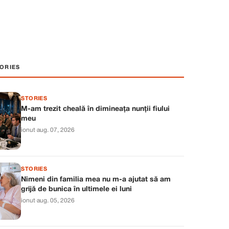
ORIES
STORIES
M-am trezit cheală în dimineața nunții fiului
meu
ionut
·
aug. 07, 2026
STORIES
Nimeni din familia mea nu m-a ajutat să am
grijă de bunica în ultimele ei luni
ionut
·
aug. 05, 2026