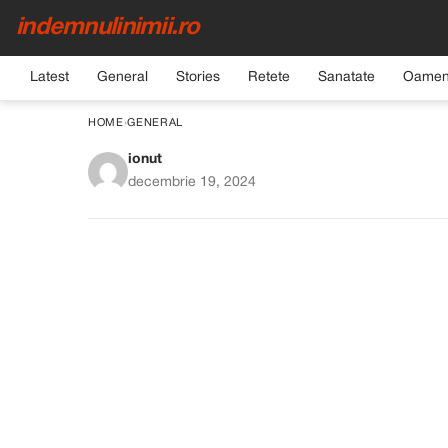
indemnulinimii.ro
Latest
General
Stories
Retete
Sanatate
Oamen
HOME
›
GENERAL
ionut
SOȚUL MEU M-A DAT
decembrie 19, 2024
DE KILOME