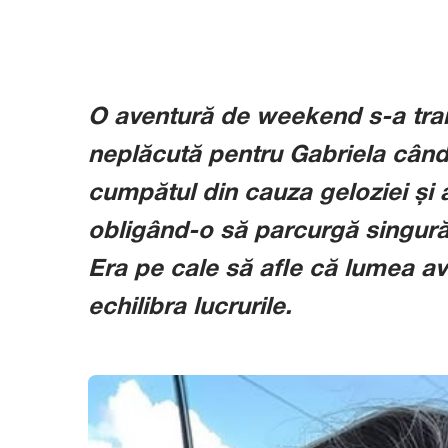
O aventură de weekend s-a tran
neplăcută pentru Gabriela când 
cumpătul din cauza geloziei și 
obligând-o să parcurgă singură
Era pe cale să afle că lumea a
echilibra lucrurile.