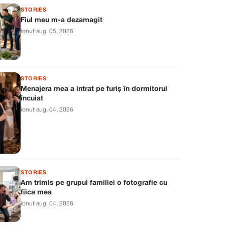
STORIES
Fiul meu m-a dezamagit
ionut
·
aug. 05, 2026
STORIES
Menajera mea a intrat pe furiș în dormitorul
încuiat
ionut
·
aug. 04, 2026
STORIES
Am trimis pe grupul familiei o fotografie cu
fiica mea
ionut
·
aug. 04, 2026