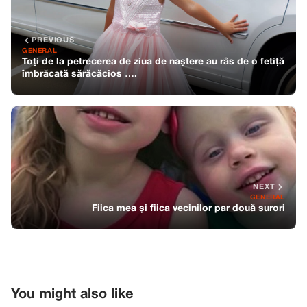
PREVIOUS
GENERAL
Toți de la petrecerea de ziua de naștere au râs de o fetiță
îmbrăcată sărăcăcios ….
NEXT
GENERAL
Fiica mea și fiica vecinilor par două surori
You might also like