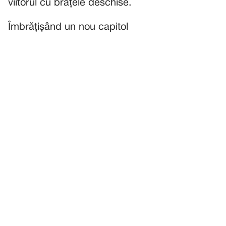
viitorul cu brațele deschise.
Îmbrățișând un nou capitol