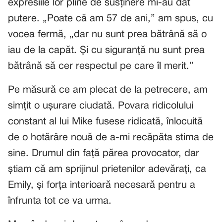
expresiile lor pline de susținere mi-au dat
putere. „Poate că am 57 de ani,” am spus, cu
vocea fermă, „dar nu sunt prea bătrână să o
iau de la capăt. Și cu siguranță nu sunt prea
bătrână să cer respectul pe care îl merit.”
Pe măsură ce am plecat de la petrecere, am
simțit o ușurare ciudată. Povara ridicolului
constant al lui Mike fusese ridicată, înlocuită
de o hotărâre nouă de a-mi recăpăta stima de
sine. Drumul din față părea provocator, dar
știam că am sprijinul prietenilor adevărați, ca
Emily, și forța interioară necesară pentru a
înfrunta tot ce va urma.