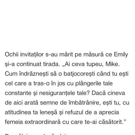
Ochii invitaților s-au mărit pe măsură ce Emily
și-a continuat tirada. „Ai ceva tupeu, Mike.
Cum îndrăznești să o batjocorești când tu ești
cel care a tras-o în jos cu plângerile tale
constante și nesiguranțele tale? Dacă cineva
de aici arată semne de îmbătrânire, ești tu, cu
atitudinea ta leneșă și refuzul de a aprecia
femeia extraordinară cu care te-ai căsătorit.”