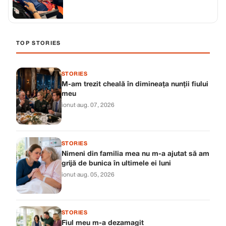
TOP STORIES
STORIES
M-am trezit cheală în dimineața nunții fiului
meu
ionut
·
aug. 07, 2026
STORIES
Nimeni din familia mea nu m-a ajutat să am
grijă de bunica în ultimele ei luni
ionut
·
aug. 05, 2026
STORIES
Fiul meu m-a dezamagit