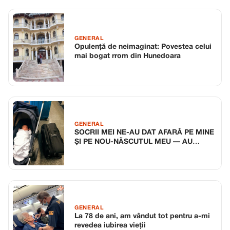
GENERAL
Opulență de neimaginat: Povestea celui
mai bogat rrom din Hunedoara
GENERAL
SOCRII MEI NE-AU DAT AFARĂ PE MINE
ȘI PE NOU-NĂSCUTUL MEU — AU
REGRETAT RAPID DECIZIA.
GENERAL
La 78 de ani, am vândut tot pentru a-mi
revedea iubirea vieții