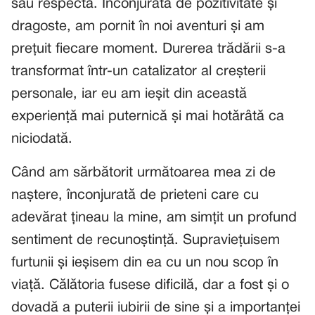
sau respectă. Înconjurată de pozitivitate și
dragoste, am pornit în noi aventuri și am
prețuit fiecare moment. Durerea trădării s-a
transformat într-un catalizator al creșterii
personale, iar eu am ieșit din această
experiență mai puternică și mai hotărâtă ca
niciodată.
Când am sărbătorit următoarea mea zi de
naștere, înconjurată de prieteni care cu
adevărat țineau la mine, am simțit un profund
sentiment de recunoștință. Supraviețuisem
furtunii și ieșisem din ea cu un nou scop în
viață. Călătoria fusese dificilă, dar a fost și o
dovadă a puterii iubirii de sine și a importanței