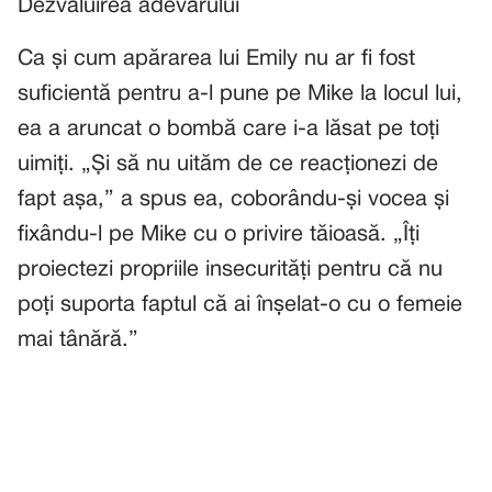
Dezvăluirea adevărului
Ca și cum apărarea lui Emily nu ar fi fost
suficientă pentru a-l pune pe Mike la locul lui,
ea a aruncat o bombă care i-a lăsat pe toți
uimiți. „Și să nu uităm de ce reacționezi de
fapt așa,” a spus ea, coborându-și vocea și
fixându-l pe Mike cu o privire tăioasă. „Îți
proiectezi propriile insecurități pentru că nu
poți suporta faptul că ai înșelat-o cu o femeie
mai tânără.”