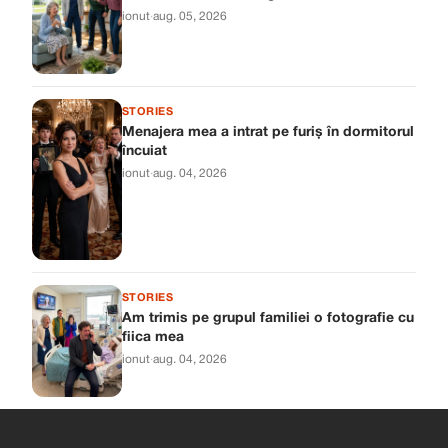
ionut
·
aug. 05, 2026
STORIES
Menajera mea a intrat pe furiș în dormitorul
încuiat
ionut
·
aug. 04, 2026
STORIES
Am trimis pe grupul familiei o fotografie cu
fiica mea
ionut
·
aug. 04, 2026