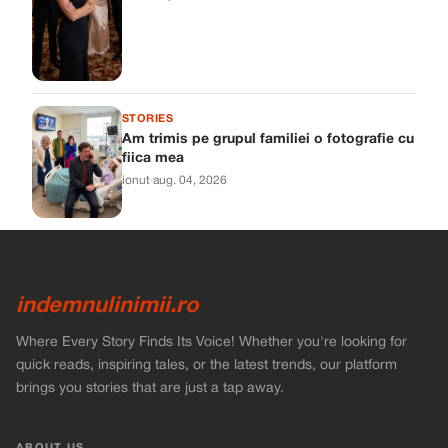
STORIES
Am trimis pe grupul familiei o fotografie cu
fiica mea
ionut
·
aug. 04, 2026
indemnulinimii.ro
Where Every Story Finds Its Voice! Whether you're looking for
quick reads, inspiring tales, or the latest trends, our platform
brings you stories that are just a tap away.