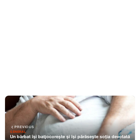
PREVIOUS
GENERAL
Un bărbat își batjocorește și își părăsește soția devotată