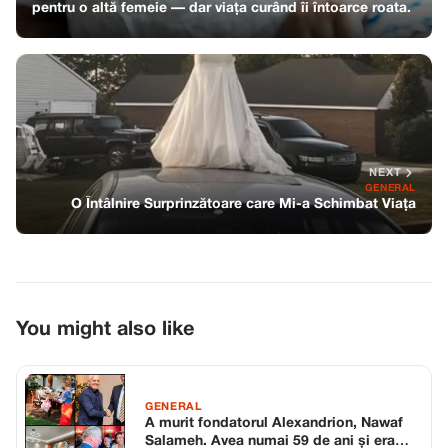
pentru o altă femeie — dar viața curând îi întoarce roata.
NEXT
GENERAL
O Întâlnire Surprinzătoare care Mi-a Schimbat Viața
You might also like
GENERAL
A murit fondatorul Alexandrion, Nawaf
Salameh. Avea numai 59 de ani și era