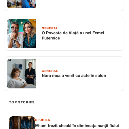
unul dintre cei mai cunoscuți oameni de
afaceri din România
GENERAL
O Poveste de Viață a unei Femei
Puternice
GENERAL
Nora mea a venit cu acte în salon
TOP STORIES
STORIES
M-am trezit cheală în dimineața nunții fiului