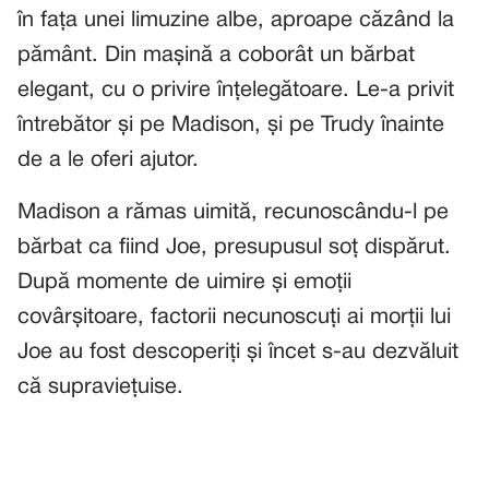
în fața unei limuzine albe, aproape căzând la
pământ. Din mașină a coborât un bărbat
elegant, cu o privire înțelegătoare. Le-a privit
întrebător și pe Madison, și pe Trudy înainte
de a le oferi ajutor.
Madison a rămas uimită, recunoscându-l pe
bărbat ca fiind Joe, presupusul soț dispărut.
După momente de uimire și emoții
covârșitoare, factorii necunoscuți ai morții lui
Joe au fost descoperiți și încet s-au dezvăluit
că supraviețuise.