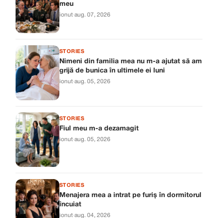
meu
ionut
·
aug. 07, 2026
STORIES
Nimeni din familia mea nu m-a ajutat să am
grijă de bunica în ultimele ei luni
ionut
·
aug. 05, 2026
STORIES
Fiul meu m-a dezamagit
ionut
·
aug. 05, 2026
STORIES
Menajera mea a intrat pe furiș în dormitorul
încuiat
ionut
·
aug. 04, 2026