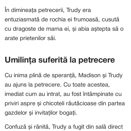
În dimineața petrecerii, Trudy era
entuziasmată de rochia ei frumoasă, cusută
cu dragoste de mama ei, și abia aștepta să o
arate prietenilor săi.
Umilința suferită la petrecere
Cu inima plină de speranță, Madison și Trudy
au ajuns la petrecere. Cu toate acestea,
imediat cum au intrat, au fost întâmpinate cu
priviri aspre și chicoteli răutăcioase din partea
gazdelor și invitaților bogați.
Confuză și rănită, Trudy a fugit din sală direct