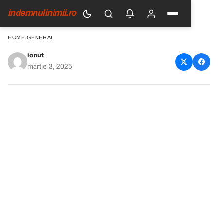
indemnulinimii.ro
HOME
›
GENERAL
ionut
Un secret ascuns în spatele
martie 3, 2025
gurii de aerisire