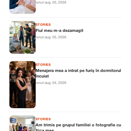
ionut
·
aug. 05, 2026
STORIES
Fiul meu m-a dezamagit
ionut
·
aug. 05, 2026
STORIES
Menajera mea a intrat pe furiș în dormitorul
încuiat
ionut
·
aug. 04, 2026
STORIES
Am trimis pe grupul familiei o fotografie cu
fiica mea