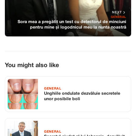
NEXT
GENERAL
Sora mea a pregătit un test cu detectorul de minciuni
pentru mine și logodnicul meu la nunta noastră
You might also like
GENERAL
Unghiile ondulate dezvăluie secretele
unor posibile boli
GENERAL