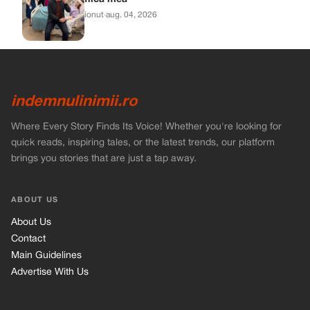
ionut
·
aug. 04, 2026
indemnulinimii.ro
Where Every Story Finds Its Voice! Whether you're looking for
quick reads, inspiring tales, or the latest trends, our platform
brings you stories that are just a tap away.
ABOUT US
About Us
Contact
Main Guidelines
Advertise With Us