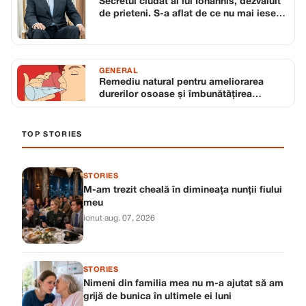
Secretul ciudat al lui Iohannis, dezvăluit
de prieteni. S-a aflat de ce nu mai iese
din casă de când nu mai e președinte
GENERAL
Remediu natural pentru ameliorarea
durerilor osoase și îmbunătățirea
sănătății mentale
TOP STORIES
STORIES
M-am trezit cheală în dimineața nunții fiului
meu
ionut
·
aug. 07, 2026
STORIES
Nimeni din familia mea nu m-a ajutat să am
grijă de bunica în ultimele ei luni