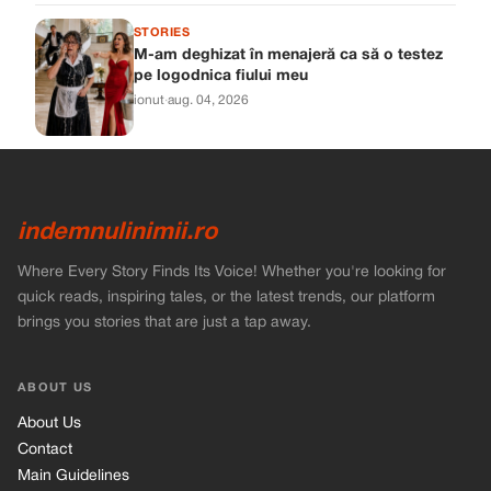
STORIES
M-am deghizat în menajeră ca să o testez
pe logodnica fiului meu
ionut
·
aug. 04, 2026
indemnulinimii.ro
Where Every Story Finds Its Voice! Whether you're looking for
quick reads, inspiring tales, or the latest trends, our platform
brings you stories that are just a tap away.
ABOUT US
About Us
Contact
Main Guidelines