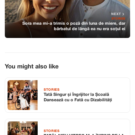
NEXT
STORIES
Sora mea mi-a trimis o poză din luna de miere, dar
bărbatul de lângă ea nu era soțul ei
You might also like
STORIES
Tată Singur și Îngrijitor la Școală
Dansează cu o Fată cu Dizabilități
STORIES