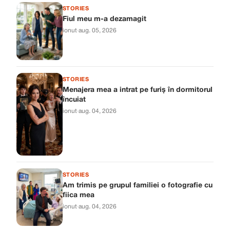
STORIES
Fiul meu m-a dezamagit
ionut
·
aug. 05, 2026
STORIES
Menajera mea a intrat pe furiș în dormitorul
încuiat
ionut
·
aug. 04, 2026
STORIES
Am trimis pe grupul familiei o fotografie cu
fiica mea
ionut
·
aug. 04, 2026