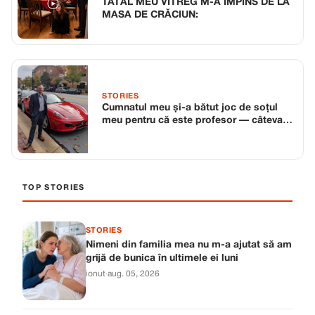
TATĂL MEU VITREG M-A ÎMPINS DE LA
MASA DE CRĂCIUN:
STORIES
Cumnatul meu și-a bătut joc de soțul
meu pentru că este profesor — câteva
zile mai târziu, karma l-a pus la locul lui
TOP STORIES
STORIES
Nimeni din familia mea nu m-a ajutat să am
grijă de bunica în ultimele ei luni
ionut
·
aug. 05, 2026