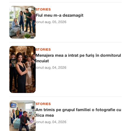
STORIES
Fiul meu m-a dezamagit
ionut
·
aug. 05, 2026
STORIES
Menajera mea a intrat pe furiș în dormitorul
încuiat
ionut
·
aug. 04, 2026
STORIES
Am trimis pe grupul familiei o fotografie cu
fiica mea
ionut
·
aug. 04, 2026