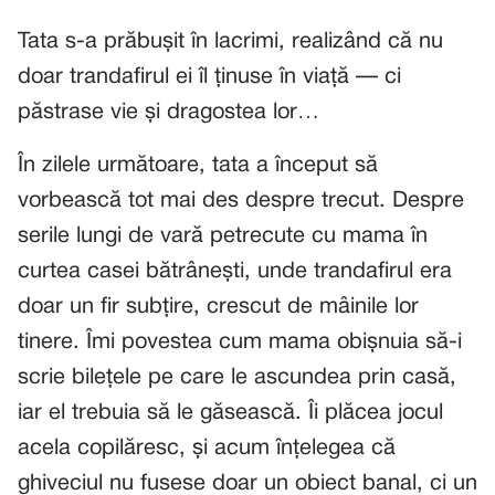
Tata s-a prăbușit în lacrimi, realizând că nu
doar trandafirul ei îl ținuse în viață — ci
păstrase vie și dragostea lor…
În zilele următoare, tata a început să
vorbească tot mai des despre trecut. Despre
serile lungi de vară petrecute cu mama în
curtea casei bătrânești, unde trandafirul era
doar un fir subțire, crescut de mâinile lor
tinere. Îmi povestea cum mama obișnuia să-i
scrie bilețele pe care le ascundea prin casă,
iar el trebuia să le găsească. Îi plăcea jocul
acela copilăresc, și acum înțelegea că
ghiveciul nu fusese doar un obiect banal, ci un