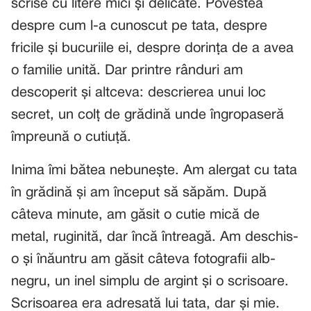
scrise cu litere mici și delicate. Povestea
despre cum l-a cunoscut pe tata, despre
fricile și bucuriile ei, despre dorința de a avea
o familie unită. Dar printre rânduri am
descoperit și altceva: descrierea unui loc
secret, un colț de grădină unde îngropaseră
împreună o cutiuță.
Inima îmi bătea nebunește. Am alergat cu tata
în grădină și am început să săpăm. După
câteva minute, am găsit o cutie mică de
metal, ruginită, dar încă întreagă. Am deschis-
o și înăuntru am găsit câteva fotografii alb-
negru, un inel simplu de argint și o scrisoare.
Scrisoarea era adresată lui tata, dar și mie.