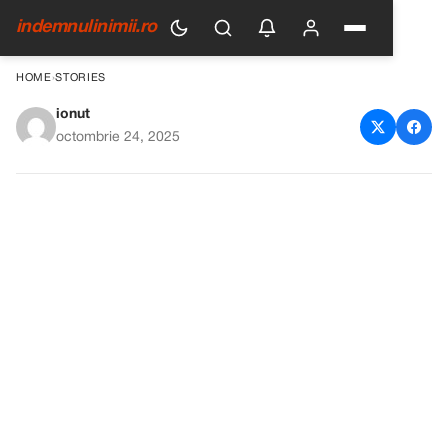
indemnulinimii.ro
HOME
›
STORIES
ionut
A început cu ceva atât de
octombrie 24, 2025
simplu