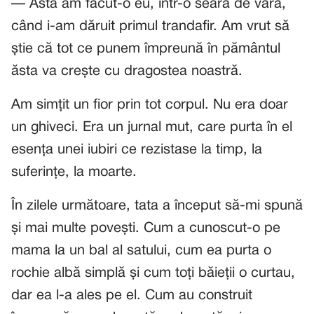
— Asta am făcut-o eu, într-o seară de vară,
când i-am dăruit primul trandafir. Am vrut să
știe că tot ce punem împreună în pământul
ăsta va crește cu dragostea noastră.
Am simțit un fior prin tot corpul. Nu era doar
un ghiveci. Era un jurnal mut, care purta în el
esența unei iubiri ce rezistase la timp, la
suferințe, la moarte.
În zilele următoare, tata a început să-mi spună
și mai multe povești. Cum a cunoscut-o pe
mama la un bal al satului, cum ea purta o
rochie albă simplă și cum toți băieții o curtau,
dar ea l-a ales pe el. Cum au construit