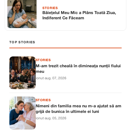
STORIES
Băiețelul Meu Mic a Plâns Toată Ziua,
Indiferent Ce Făceam
TOP STORIES
STORIES
M-am trezit cheală în dimineața nunții fiului
meu
ionut
·
aug. 07, 2026
STORIES
Nimeni din familia mea nu m-a ajutat să am
grijă de bunica în ultimele ei luni
ionut
·
aug. 05, 2026