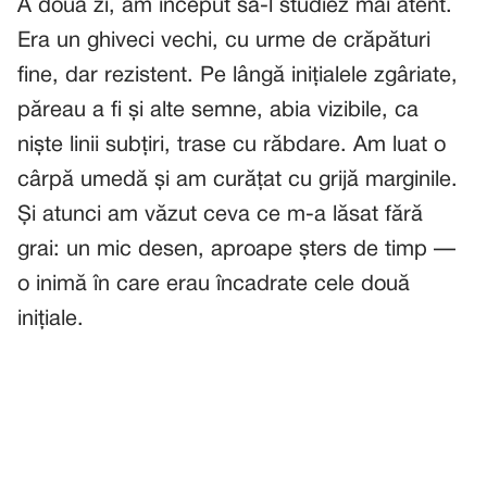
A doua zi, am început să-l studiez mai atent.
Era un ghiveci vechi, cu urme de crăpături
fine, dar rezistent. Pe lângă inițialele zgâriate,
păreau a fi și alte semne, abia vizibile, ca
niște linii subțiri, trase cu răbdare. Am luat o
cârpă umedă și am curățat cu grijă marginile.
Și atunci am văzut ceva ce m-a lăsat fără
grai: un mic desen, aproape șters de timp —
o inimă în care erau încadrate cele două
inițiale.