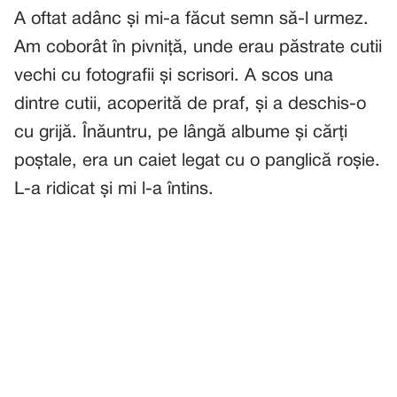
A oftat adânc și mi-a făcut semn să-l urmez.
Am coborât în pivniță, unde erau păstrate cutii
vechi cu fotografii și scrisori. A scos una
dintre cutii, acoperită de praf, și a deschis-o
cu grijă. Înăuntru, pe lângă albume și cărți
poștale, era un caiet legat cu o panglică roșie.
L-a ridicat și mi l-a întins.