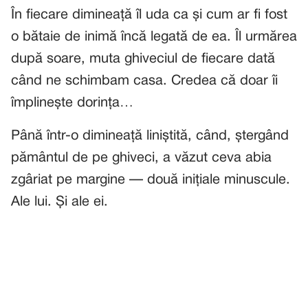
În fiecare dimineață îl uda ca și cum ar fi fost
o bătaie de inimă încă legată de ea. Îl urmărea
după soare, muta ghiveciul de fiecare dată
când ne schimbam casa. Credea că doar îi
împlinește dorința…
Până într-o dimineață liniștită, când, ștergând
pământul de pe ghiveci, a văzut ceva abia
zgâriat pe margine — două inițiale minuscule.
Ale lui. Și ale ei.