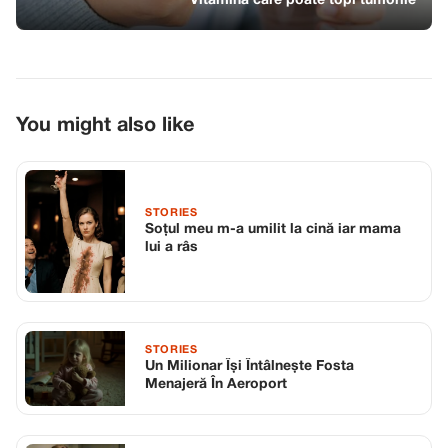
Vitamina care poate topi tumorile
You might also like
STORIES
Soțul meu m-a umilit la cină iar mama
lui a râs
STORIES
Un Milionar Își Întâlnește Fosta
Menajeră În Aeroport