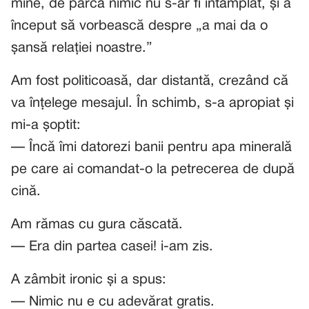
mine, de parcă nimic nu s-ar fi întâmplat, și a
început să vorbească despre „a mai da o
șansă relației noastre.”
Am fost politicoasă, dar distantă, crezând că
va înțelege mesajul. În schimb, s-a apropiat și
mi-a șoptit:
— Încă îmi datorezi banii pentru apa minerală
pe care ai comandat-o la petrecerea de după
cină.
Am rămas cu gura căscată.
— Era din partea casei! i-am zis.
A zâmbit ironic și a spus:
— Nimic nu e cu adevărat gratis.