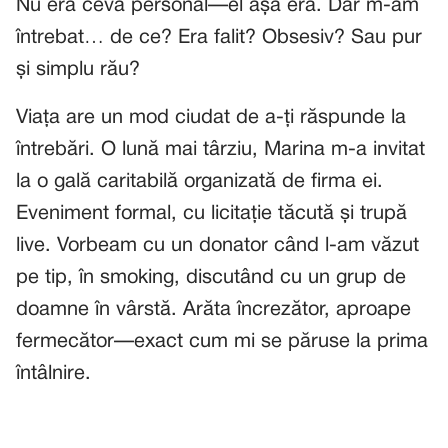
Nu era ceva personal—el așa era. Dar m-am
întrebat… de ce? Era falit? Obsesiv? Sau pur
și simplu rău?
Viața are un mod ciudat de a-ți răspunde la
întrebări. O lună mai târziu, Marina m-a invitat
la o gală caritabilă organizată de firma ei.
Eveniment formal, cu licitație tăcută și trupă
live. Vorbeam cu un donator când l-am văzut
pe tip, în smoking, discutând cu un grup de
doamne în vârstă. Arăta încrezător, aproape
fermecător—exact cum mi se păruse la prima
întâlnire.