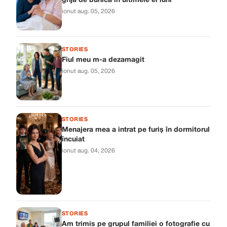
grijă de bunica în ultimele ei luni
ionut
·
aug. 05, 2026
STORIES
Fiul meu m-a dezamagit
ionut
·
aug. 05, 2026
STORIES
Menajera mea a intrat pe furiș în dormitorul
încuiat
ionut
·
aug. 04, 2026
STORIES
Am trimis pe grupul familiei o fotografie cu