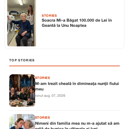
STORIES
Soacra Mi-a Băgat 100.000 de Lei în
Geantă la Unu Noaptea
TOP STORIES
STORIES
M-am trezit cheală în dimineața nunții fiului
meu
ionut
·
aug. 07, 2026
STORIES
Nimeni din familia mea nu m-a ajutat să am