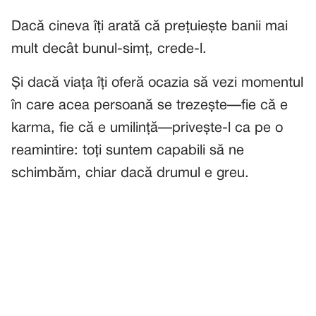
Dacă cineva îți arată că prețuiește banii mai
mult decât bunul-simț, crede-l.
Și dacă viața îți oferă ocazia să vezi momentul
în care acea persoană se trezește—fie că e
karma, fie că e umilință—privește-l ca pe o
reamintire: toți suntem capabili să ne
schimbăm, chiar dacă drumul e greu.