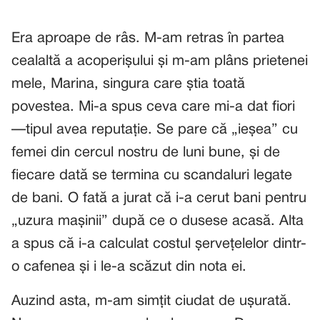
Era aproape de râs. M-am retras în partea
cealaltă a acoperișului și m-am plâns prietenei
mele, Marina, singura care știa toată
povestea. Mi-a spus ceva care mi-a dat fiori
—tipul avea reputație. Se pare că „ieșea” cu
femei din cercul nostru de luni bune, și de
fiecare dată se termina cu scandaluri legate
de bani. O fată a jurat că i-a cerut bani pentru
„uzura mașinii” după ce o dusese acasă. Alta
a spus că i-a calculat costul șervețelelor dintr-
o cafenea și i le-a scăzut din nota ei.
Auzind asta, m-am simțit ciudat de ușurată.