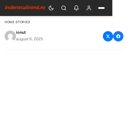
indemnulinimii.ro
HOME
›
STORIES
ionut
Am ieșit la o întâlnire cu un tip
august 6, 2025