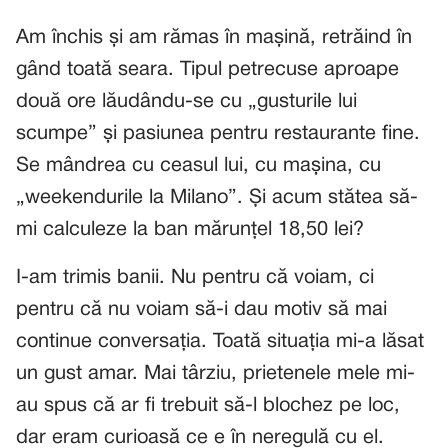
Am închis și am rămas în mașină, retrăind în
gând toată seara. Tipul petrecuse aproape
două ore lăudându-se cu „gusturile lui
scumpe” și pasiunea pentru restaurante fine.
Se mândrea cu ceasul lui, cu mașina, cu
„weekendurile la Milano”. Și acum stătea să-
mi calculeze la ban mărunțel 18,50 lei?
I-am trimis banii. Nu pentru că voiam, ci
pentru că nu voiam să-i dau motiv să mai
continue conversația. Toată situația mi-a lăsat
un gust amar. Mai târziu, prietenele mele mi-
au spus că ar fi trebuit să-l blochez pe loc,
dar eram curioasă ce e în neregulă cu el.