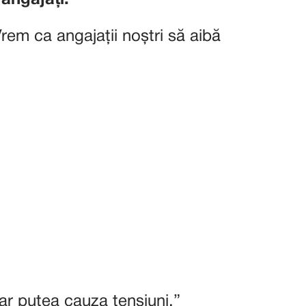
 angajați.”
em ca angajații noștri să aibă
ar putea cauza tensiuni.”