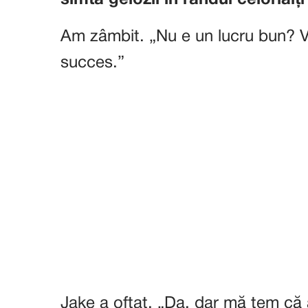
simtă gelozii în rândul celorlalți
Am zâmbit. „Nu e un lucru bun? Vr
succes.”
Jake a oftat. „Da, dar mă tem că 