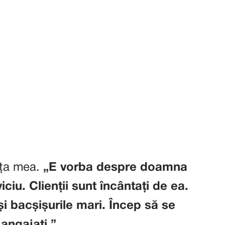
ața mea.
„E vorba despre doamna
iu. Clienții sunt încântați de ea.
și bacșișurile mari. Încep să se