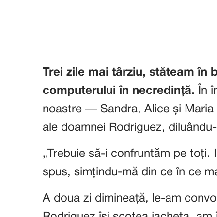
Trei zile mai târziu, stăteam în
computerului în necredință.
În î
noastre — Sandra, Alice și Maria
ale doamnei Rodriguez, diluându-
„Trebuie să-i confruntăm pe toți
spus, simțindu-mă din ce în ce ma
A doua zi dimineață, le-am convo