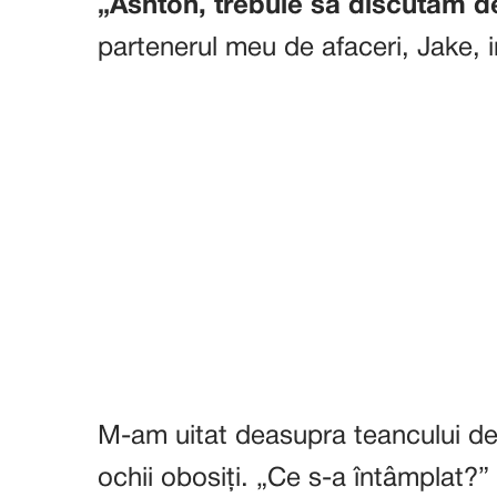
„Ashton, trebuie să discutăm de
partenerul meu de afaceri, Jake, i
M-am uitat deasupra teancului de 
ochii obosiți. „Ce s-a întâmplat?”