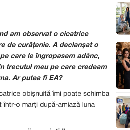
ând am observat o cicatrice
re de curățenie. A declanșat o
 pe care le îngropasem adânc,
in trecutul meu pe care credeam
na. Ar putea fi EA?
catrice obișnuită îmi poate schimba
t într-o marți după-amiază luna