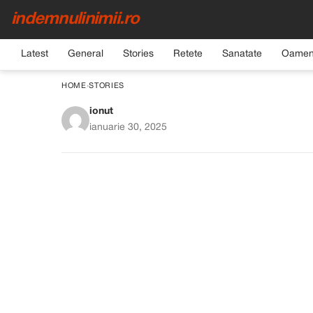
indemnulinimii.ro
Latest
General
Stories
Retete
Sanatate
Oamen
HOME
›
STORIES
ionut
Am observat o cicat
ianuarie 30, 2025
femeii care făcea cu
gă