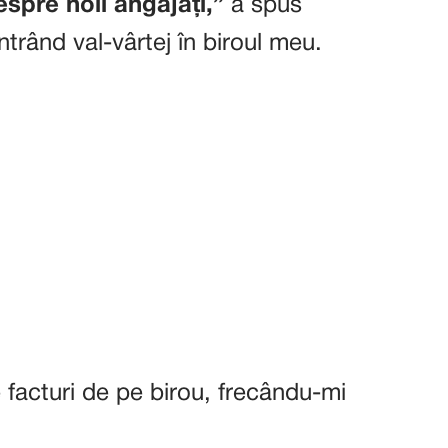
spre noii angajați,”
a spus
ntrând val-vârtej în biroul meu.
facturi de pe birou, frecându-mi