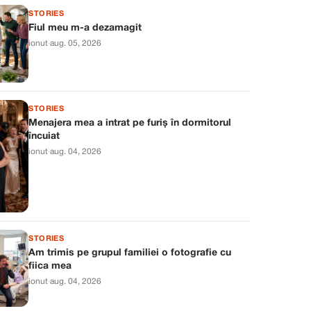
STORIES
Fiul meu m-a dezamagit
ionut
·
aug. 05, 2026
STORIES
Menajera mea a intrat pe furiș în dormitorul
încuiat
ionut
·
aug. 04, 2026
STORIES
Am trimis pe grupul familiei o fotografie cu
fiica mea
ionut
·
aug. 04, 2026