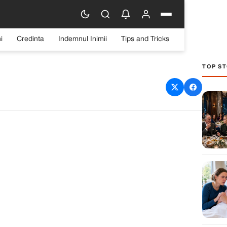
i
Credinta
Indemnul Inimii
Tips and Tricks
TOP ST
rice familiară pe mâna
rățenie — în sfârșit am
sit-o.