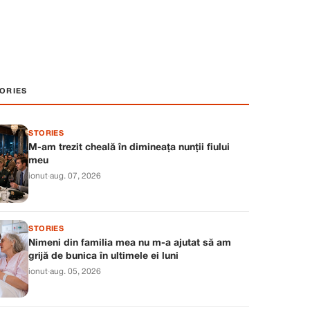
ORIES
STORIES
M-am trezit cheală în dimineața nunții fiului
meu
ionut
·
aug. 07, 2026
STORIES
Nimeni din familia mea nu m-a ajutat să am
grijă de bunica în ultimele ei luni
ionut
·
aug. 05, 2026