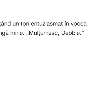
rțând un ton entuziasmat în vocea
ângă mine. „Mulțumesc, Debbie.”