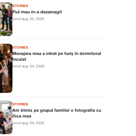
STORIES
Fiul meu m-a dezamagit
ionut
·
aug. 05, 2026
STORIES
Menajera mea a intrat pe furiș în dormitorul
încuiat
ionut
·
aug. 04, 2026
STORIES
Am trimis pe grupul familiei o fotografie cu
fiica mea
ionut
·
aug. 04, 2026