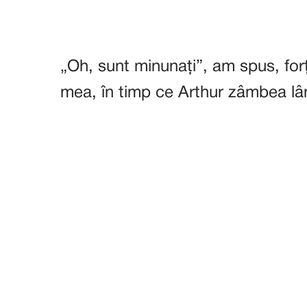
„Oh, sunt minunați”, am spus, fo
mea, în timp ce Arthur zâmbea l