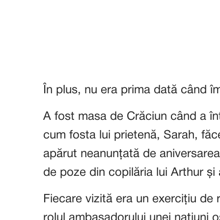
În plus, nu era prima dată când î
A fost masa de Crăciun când a înt
cum fosta lui prietenă, Sarah, fă
apărut neanunțată de aniversarea
de poze din copilăria lui Arthur și
Fiecare vizită era un exercițiu de 
rolul ambasadorului unei națiuni os