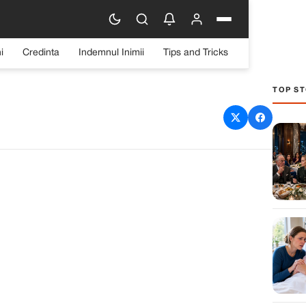
i
Credinta
Indemnul Inimii
Tips and Tricks
TOP ST
antofi de ziua mea – ceva
r până când am ridicat
anțul