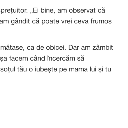
prețuitor. „Ei bine, am observat că
-am gândit că poate vrei ceva frumos
n mătase, ca de obicei. Dar am zâmbit
 Așa facem când încercăm să
oțul tău o iubește pe mama lui și tu