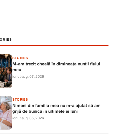
ORIES
STORIES
M-am trezit cheală în dimineața nunții fiului
meu
ionut
·
aug. 07, 2026
STORIES
Nimeni din familia mea nu m-a ajutat să am
grijă de bunica în ultimele ei luni
ionut
·
aug. 05, 2026