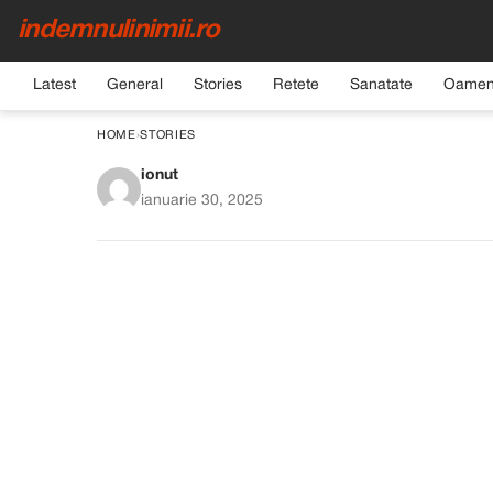
indemnulinimii.ro
Latest
General
Stories
Retete
Sanatate
Oamen
HOME
›
STORIES
ionut
Soacra mea mi-a dat p
ianuarie 30, 2025
mă deranja la picio
br