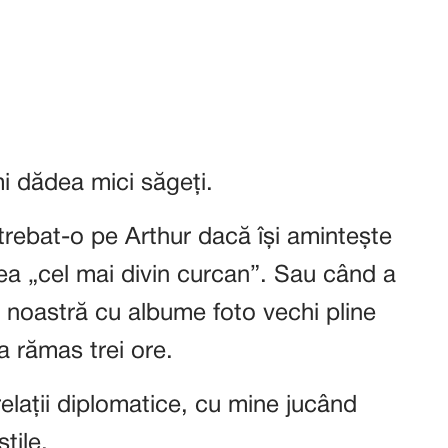
mi dădea mici săgeți.
rebat-o pe Arthur dacă își amintește
cea „cel mai divin curcan”. Sau când a
 noastră cu albume foto vechi pline
 a rămas trei ore.
relații diplomatice, cu mine jucând
tile.